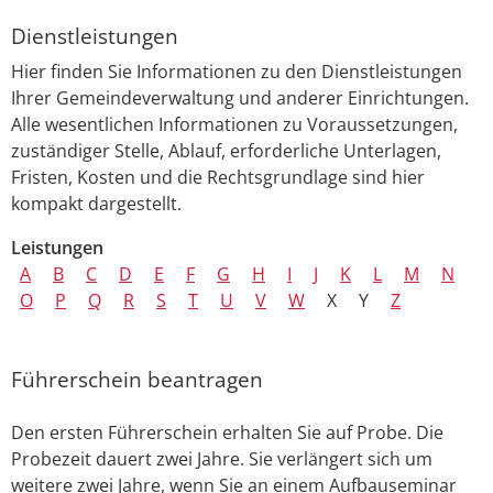
Dienstleistungen
Hier finden Sie Informationen zu den Dienstleistungen
Ihrer Gemeindeverwaltung und anderer Einrichtungen.
Alle wesentlichen Informationen zu Voraussetzungen,
zuständiger Stelle, Ablauf, erforderliche Unterlagen,
Fristen, Kosten und die Rechtsgrundlage sind hier
kompakt dargestellt.
Leistungen
A
B
C
D
E
F
G
H
I
J
K
L
M
N
O
P
Q
R
S
T
U
V
W
X
Y
Z
Führerschein beantragen
Den ersten Führerschein erhalten Sie auf Probe. Die
Probezeit dauert zwei Jahre.
Sie verlängert sich um
weitere zwei Jahre, wenn Sie an einem Aufbauseminar