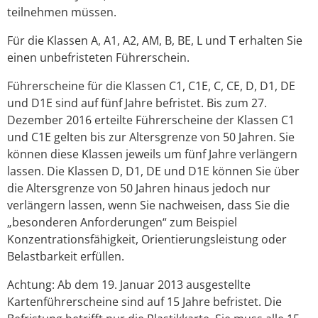
teilnehmen mü
s
sen.
Für die Klassen A, A1, A2, AM, B, BE, L und T erhalten Sie
einen unbefristeten Führerschein.
Führerscheine für die Klassen C1, C1E, C, CE, D, D1, DE
und D1E sind auf fünf Jahre befristet. Bis zum 27.
Dezember 2016 erteilte Führerscheine der Klassen C1
und C1E gelten bis zur Altersgrenze von 50 Jahren. Sie
können diese Klassen jeweils um fünf Jahre verlängern
lassen.
Die Klassen D, D1, DE und D1E können Sie über
die Altersgrenze von 50 Jahren hinaus jedoch nur
verlängern la
s
sen, wenn Sie nachweisen, dass Sie die
„besonderen Anforderu
n
gen“ zum Beispiel
Konzentrationsfähigkeit, Orientierungsleistung oder
Belastbarkeit erfüllen.
Achtung:
Ab dem 19. Januar 2013 ausgestellte
Kartenführersche
i
ne sind auf 15 Jahre befristet. Die