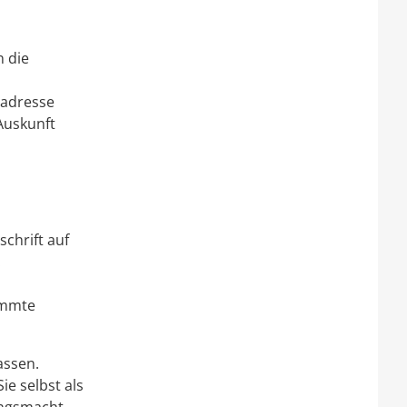
n die
tadresse
 Auskunft
schrift auf
.
immte
assen.
ie selbst als