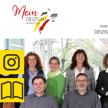
mei
DEIZI