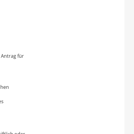
 Antrag für
chen
es