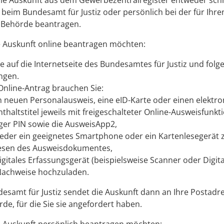
ie Auskunft aus dem Gewerbezentralregister entweder schri
t beim Bundesamt für Justiz oder persönlich bei der für Ihr
 Behörde beantragen.
e Auskunft online beantragen möchten:
e auf die Internetseite des Bundesamtes für Justiz und folg
ngen.
Online-Antrag brauchen Sie:
n neuen Personalausweis, eine eID-Karte oder einen elektr
thaltstitel jeweils mit freigeschalteter Online-Ausweisfunkt
iger PIN sowie die AusweisApp2,
eder ein geeignetes Smartphone oder ein Kartenlesegerät
esen des Ausweisdokumentes,
igitales Erfassungsgerät (beispielsweise Scanner oder Digit
achweise hochzuladen.
esamt für Justiz sendet die Auskunft dann an Ihre Postadr
rde, für die Sie sie angefordert haben.