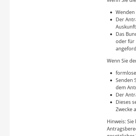
Wenn Sie di
Wenden S
Der Antr
Auskunft 
Das Bund
oder für
angeford
Wenn Sie den
formloser
Senden S
dem Antr
Der Antr
Dieses s
Zwecke a
Hinweis: Sie
Antragsberec