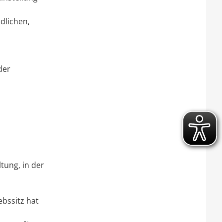
dlichen,
der
tung, in der
bssitz hat