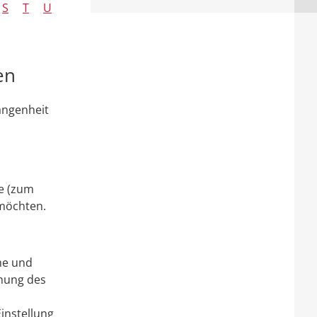
S
T
U
en
angenheit
,
e (zum
 möchten.
me und
nung des
instellung