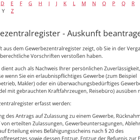
D
E
F
G
H
I
J
K
L
M
N
O
P
Q
R
Y
Z
zentralregister - Auskunft beantrag
t aus dem Gewerbezentralregister zeigt, ob Sie in der Verg
berechtliche Vorschriften verstoßen haben.
 dient auch als Nachweis Ihrer persönlichen Zuverlässigkeit
se wenn Sie ein erlaubnispflichtiges Gewerbe (zum Beispiel
betrieb, Makler) oder ein überwachungsbedürftiges Gewerb
ndel mit gebrauchten Kraftfahrzeugen, Reisebüro) ausüben
ntralregister erfasst werden:
g des Antrags auf Zulassung zu einem Gewerbe, Rücknah
 von erteilten Zulassungen, Gewerbeuntersagungen, Ableh
auf Erteilung eines Befähigungsscheins nach § 20 des
offgesetzes sowie dessen Entzug, Entzug der Befugnis zur E