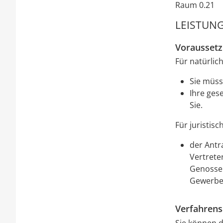
Raum
0.21
LEISTUNG
Vorausset
Für natürlic
Sie müss
Ihre gese
Sie.
Für juristis
der Antr
Vertrete
Genossen
Gewerbeb
Verfahrens