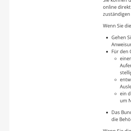
Sie können d
online direk
zuständigen
Wenn Sie di
Gehen Si
Anweisu
Für den 
eine
Aufen
stell
entw
Ausl
ein d
um N
Das Bund
die Behö