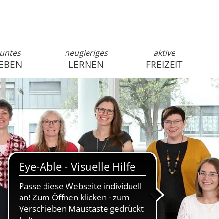
untes
neugieriges
aktive
EBEN
LERNEN
FREIZEIT
anmelden