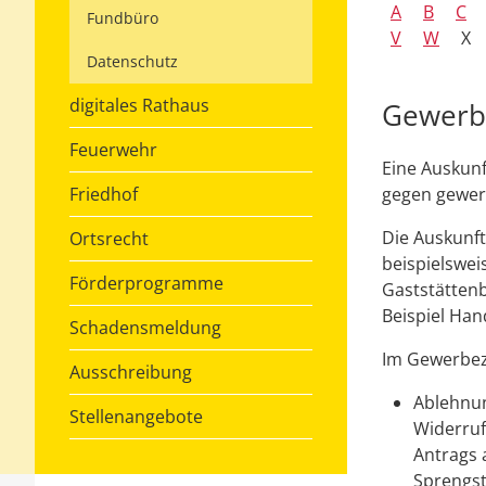
A
B
C
Fundbüro
V
W
X
Datenschutz
digitales Rathaus
Gewerbe
Feuerwehr
Eine Auskunf
Friedhof
gegen gewer
Die Auskunft
Ortsrecht
beispielswei
Förderprogramme
Gaststätten
Beispiel Ha
Schadensmeldung
Im Gewerbeze
Ausschreibung
Ablehnun
Stellenangebote
Widerruf
Antrags 
Sprengst