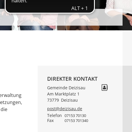
DIREKTER KONTAKT
Gemeinde Deizisau
Am Marktplatz 1
verwaltung
73779
Deizisau
setzungen,
post@deizisau.de
 die
Telefon
07153 70130
Fax
07153 701340