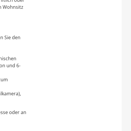
ftlich oder
en Wohnsitz
en Sie den
onischen
ion und 6-
 zum
alkamera),
esse oder an