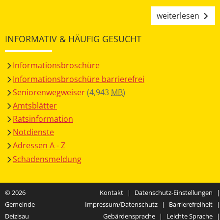
weiterlesen
INFORMATIV & HÄUFIG GESUCHT
Informationsbroschüre
Informationsbroschüre barrierefrei
Seniorenwegweiser
(4,943
MB
)
Amtsblätter
Ratsinformation
Notdienste
Adressen A - Z
Schadensmeldung
© 2026
Kontakt
|
Datenschutz-Einstellungen
|
Gemeinde
Impressum/Datenschutz
|
Barrierefreiheit
|
Deizisau
Gebärdensprache
|
Leichte Sprache
|