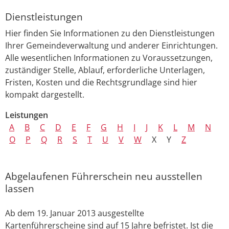
Dienstleistungen
Hier finden Sie Informationen zu den Dienstleistungen
Ihrer Gemeindeverwaltung und anderer Einrichtungen.
Alle wesentlichen Informationen zu Voraussetzungen,
zuständiger Stelle, Ablauf, erforderliche Unterlagen,
Fristen, Kosten und die Rechtsgrundlage sind hier
kompakt dargestellt.
Leistungen
A
B
C
D
E
F
G
H
I
J
K
L
M
N
O
P
Q
R
S
T
U
V
W
X
Y
Z
Abgelaufenen Führerschein neu ausstellen
lassen
Ab dem 19. Januar 2013 ausgestellte
Kartenführerscheine sind auf 15 Jahre befristet. Ist die