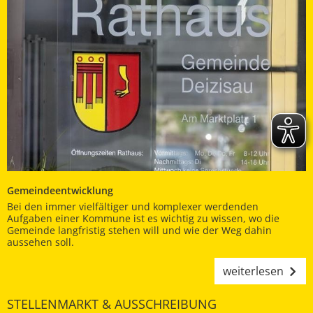
Gemeindeentwicklung
Bei den immer vielfältiger und komplexer werdenden
Aufgaben einer Kommune ist es wichtig zu wissen, wo die
Gemeinde langfristig stehen will und wie der Weg dahin
aussehen soll.
weiterlesen
STELLENMARKT & AUSSCHREIBUNG