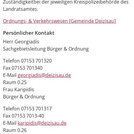
Zuständigkeitbei der jeweiligen Kreispolizeibehörde des
Landratsamtes.
Ordnungs- & Verkehrswesen [Gemeinde Deizisau]
Persönlicher Kontakt
Herr
Georgiadis
Sachgebietsleitung Bürger & Ordnung
Telefon
07153 701320
Fax
07153 701340
E-Mail
georgiadis@deizisau.de
Raum
0.25
Frau
Karipidis
Bürger & Ordnung
Telefon
07153 701317
Fax
07153 7013-40
E-Mail
karipidis@deizisau.de
Raum
0.26