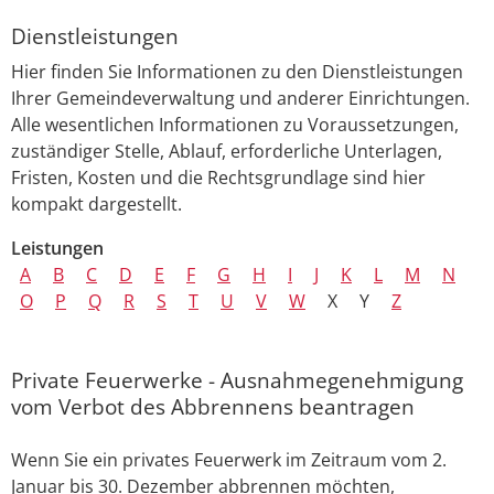
Dienstleistungen
Hier finden Sie Informationen zu den Dienstleistungen
Ihrer Gemeindeverwaltung und anderer Einrichtungen.
Alle wesentlichen Informationen zu Voraussetzungen,
zuständiger Stelle, Ablauf, erforderliche Unterlagen,
Fristen, Kosten und die Rechtsgrundlage sind hier
kompakt dargestellt.
Leistungen
A
B
C
D
E
F
G
H
I
J
K
L
M
N
O
P
Q
R
S
T
U
V
W
X
Y
Z
Private Feuerwerke - Ausnahmegenehmigung
vom Verbot des Abbrennens beantragen
Wenn Sie ein privates Feuerwerk im Zeitraum vom 2.
Januar bis 30. Dezember abbrennen möchten,