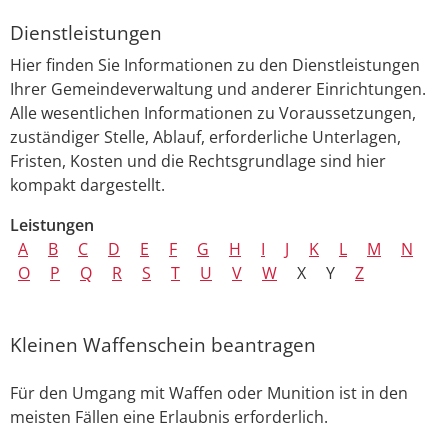
Dienstleistungen
Hier finden Sie Informationen zu den Dienstleistungen
Ihrer Gemeindeverwaltung und anderer Einrichtungen.
Alle wesentlichen Informationen zu Voraussetzungen,
zuständiger Stelle, Ablauf, erforderliche Unterlagen,
Fristen, Kosten und die Rechtsgrundlage sind hier
kompakt dargestellt.
Leistungen
A
B
C
D
E
F
G
H
I
J
K
L
M
N
O
P
Q
R
S
T
U
V
W
X
Y
Z
Kleinen Waffenschein beantragen
Für den Umgang mit Waffen oder Munition ist in den
meisten Fällen eine Erlaubnis erforderlich.