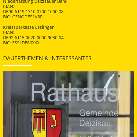
Niederlassung Deizisauer Bank
IBAN:
DE90 6119 1310 0700 1000 08
BIC: GENODES1VBP
Kreissparkasse Esslingen
IBAN:
DE92 6115 0020 0000 9030 04
BIC: ESSLDE66XXX
DAUERTHEMEN & INTERESSANTES