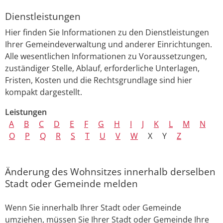
Dienstleistungen
Hier finden Sie Informationen zu den Dienstleistungen
Ihrer Gemeindeverwaltung und anderer Einrichtungen.
Alle wesentlichen Informationen zu Voraussetzungen,
zuständiger Stelle, Ablauf, erforderliche Unterlagen,
Fristen, Kosten und die Rechtsgrundlage sind hier
kompakt dargestellt.
Leistungen
A
B
C
D
E
F
G
H
I
J
K
L
M
N
O
P
Q
R
S
T
U
V
W
X
Y
Z
Änderung des Wohnsitzes innerhalb derselben
Stadt oder Gemeinde melden
Wenn Sie innerhalb Ihrer Stadt oder Gemeinde
umziehen, müssen Sie Ihrer Stadt oder Gemeinde Ihre