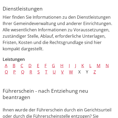
Dienstleistungen
Hier finden Sie Informationen zu den Dienstleistungen
Ihrer Gemeindeverwaltung und anderer Einrichtungen.
Alle wesentlichen Informationen zu Voraussetzungen,
zuständiger Stelle, Ablauf, erforderliche Unterlagen,
Fristen, Kosten und die Rechtsgrundlage sind hier
kompakt dargestellt.
Leistungen
A
B
C
D
E
F
G
H
I
J
K
L
M
N
O
P
Q
R
S
T
U
V
W
X
Y
Z
Führerschein - nach Entziehung neu
beantragen
Ihnen wurde der Führerschein durch ein Gerichtsurteil
oder durch die Führerscheinstelle entzogen? Sie