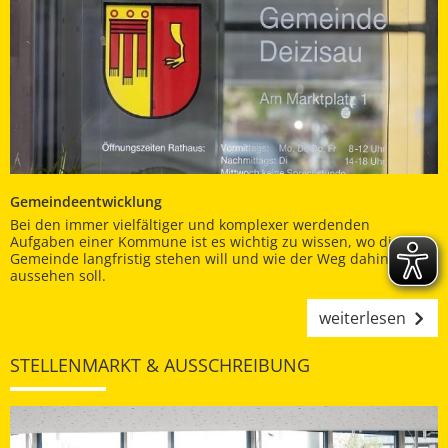
Gemeindeentwicklung
Bei den immer vielfältiger und komplexer werdenden
Aufgaben einer Kommune ist es wichtig zu wissen, wo die
Gemeinde langfristig stehen will und wie der Weg dahin
aussehen soll.
weiterlesen
STELLENMARKT & AUSSCHREIBUNG