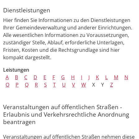
Dienstleistungen
Hier finden Sie Informationen zu den Dienstleistungen
Ihrer Gemeindeverwaltung und anderer Einrichtungen.
Alle wesentlichen Informationen zu Voraussetzungen,
zuständiger Stelle, Ablauf, erforderliche Unterlagen,
Fristen, Kosten und die Rechtsgrundlage sind hier
kompakt dargestellt.
Leistungen
A
B
C
D
E
F
G
H
I
J
K
L
M
N
O
P
Q
R
S
T
U
V
W
X
Y
Z
Veranstaltungen auf öffentlichen Straßen -
Erlaubnis und Verkehrsrechtliche Anordnung
beantragen
Veranstaltungen auf öffentlichen Straßen nehmen diese