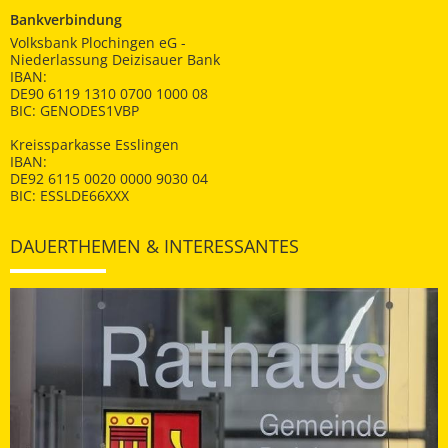
Bankverbindung
Volksbank Plochingen eG -
Niederlassung Deizisauer Bank
IBAN:
DE90 6119 1310 0700 1000 08
BIC: GENODES1VBP
Kreissparkasse Esslingen
IBAN:
DE92 6115 0020 0000 9030 04
BIC: ESSLDE66XXX
DAUERTHEMEN & INTERESSANTES