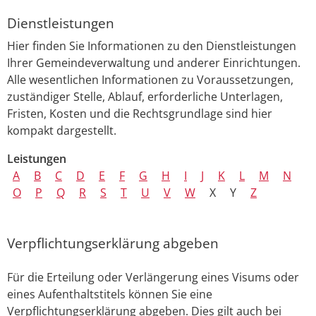
Dienstleistungen
Hier finden Sie Informationen zu den Dienstleistungen
Ihrer Gemeindeverwaltung und anderer Einrichtungen.
Alle wesentlichen Informationen zu Voraussetzungen,
zuständiger Stelle, Ablauf, erforderliche Unterlagen,
Fristen, Kosten und die Rechtsgrundlage sind hier
kompakt dargestellt.
Leistungen
A
B
C
D
E
F
G
H
I
J
K
L
M
N
O
P
Q
R
S
T
U
V
W
X
Y
Z
Verpflichtungserklärung abgeben
Für die Erteilung oder Verlängerung eines Visums oder
eines Aufenthaltstitels können Sie eine
Verpflichtungserklärung abgeben.
Dies gilt auch bei