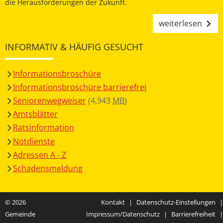
die Herausforderungen der Zukunft.
weiterlesen
INFORMATIV & HÄUFIG GESUCHT
Informationsbroschüre
Informationsbroschüre barrierefrei
Seniorenwegweiser
(4,943
MB
)
Amtsblätter
Ratsinformation
Notdienste
Adressen A - Z
Schadensmeldung
© 2026
Kontakt
|
Datenschutz-Einstellungen
|
Gemeinde
Impressum/Datenschutz
|
Barrierefreiheit
|