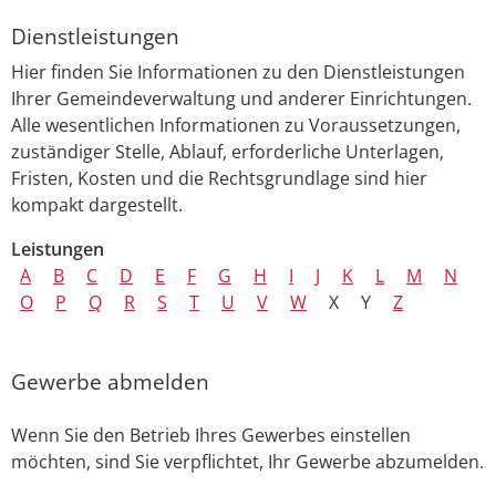
Dienstleistungen
Hier finden Sie Informationen zu den Dienstleistungen
Ihrer Gemeindeverwaltung und anderer Einrichtungen.
Alle wesentlichen Informationen zu Voraussetzungen,
zuständiger Stelle, Ablauf, erforderliche Unterlagen,
Fristen, Kosten und die Rechtsgrundlage sind hier
kompakt dargestellt.
Leistungen
A
B
C
D
E
F
G
H
I
J
K
L
M
N
O
P
Q
R
S
T
U
V
W
X
Y
Z
Gewerbe abmelden
Wenn Sie den Betrieb Ihres Gewerbes einstellen
möchten, sind Sie verpflichtet, Ihr Gewerbe abzumelden.