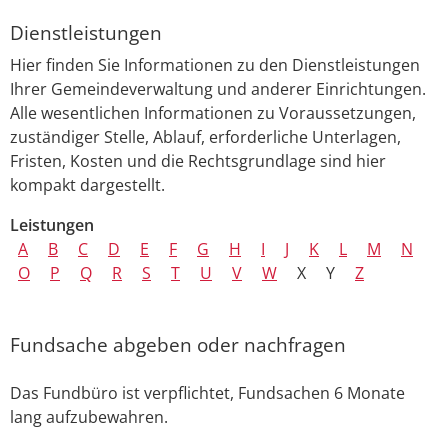
Dienstleistungen
Hier finden Sie Informationen zu den Dienstleistungen
Ihrer Gemeindeverwaltung und anderer Einrichtungen.
Alle wesentlichen Informationen zu Voraussetzungen,
zuständiger Stelle, Ablauf, erforderliche Unterlagen,
Fristen, Kosten und die Rechtsgrundlage sind hier
kompakt dargestellt.
Leistungen
A
B
C
D
E
F
G
H
I
J
K
L
M
N
O
P
Q
R
S
T
U
V
W
X
Y
Z
Fundsache abgeben oder nachfragen
Das Fundbüro ist verpflichtet, Fundsachen 6 Monate
lang aufzubewahren.