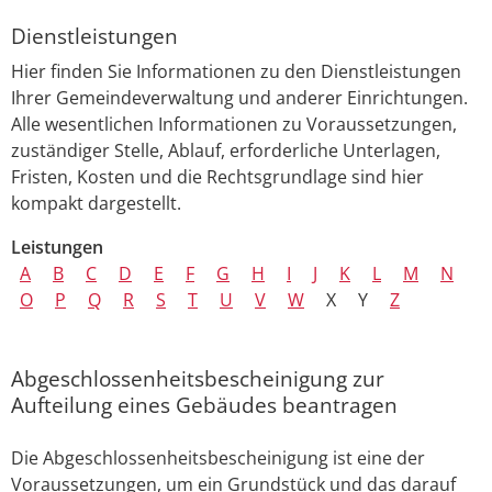
Dienstleistungen
Hier finden Sie Informationen zu den Dienstleistungen
Ihrer Gemeindeverwaltung und anderer Einrichtungen.
Alle wesentlichen Informationen zu Voraussetzungen,
zuständiger Stelle, Ablauf, erforderliche Unterlagen,
Fristen, Kosten und die Rechtsgrundlage sind hier
kompakt dargestellt.
Leistungen
A
B
C
D
E
F
G
H
I
J
K
L
M
N
O
P
Q
R
S
T
U
V
W
X
Y
Z
Abgeschlossenheitsbescheinigung zur
Aufteilung eines Gebäudes beantragen
Die Abgeschlossenheitsbescheinigung ist eine der
Voraussetzungen, um ein Grundstück und das darauf