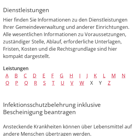
Dienstleistungen
Hier finden Sie Informationen zu den Dienstleistungen
Ihrer Gemeindeverwaltung und anderer Einrichtungen.
Alle wesentlichen Informationen zu Voraussetzungen,
zuständiger Stelle, Ablauf, erforderliche Unterlagen,
Fristen, Kosten und die Rechtsgrundlage sind hier
kompakt dargestellt.
Leistungen
A
B
C
D
E
F
G
H
I
J
K
L
M
N
O
P
Q
R
S
T
U
V
W
X
Y
Z
Infektionsschutzbelehrung inklusive
Bescheinigung beantragen
Ansteckende Krankheiten können über Lebensmittel auf
andere Menschen übertragen werden.