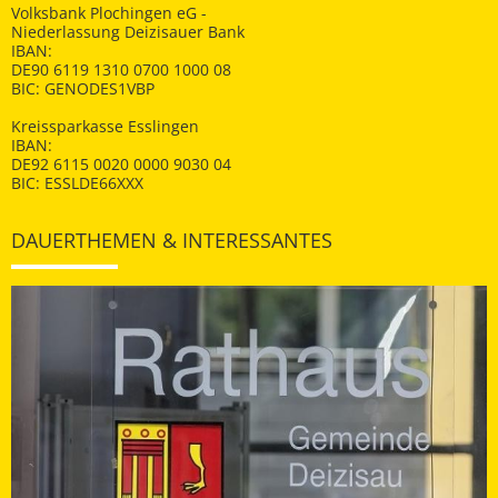
Volksbank Plochingen eG -
Niederlassung Deizisauer Bank
IBAN:
DE90 6119 1310 0700 1000 08
BIC: GENODES1VBP
Kreissparkasse Esslingen
IBAN:
DE92 6115 0020 0000 9030 04
BIC: ESSLDE66XXX
DAUERTHEMEN & INTERESSANTES