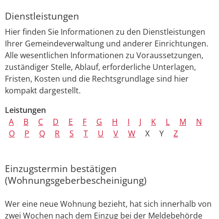
Dienstleistungen
Hier finden Sie Informationen zu den Dienstleistungen
Ihrer Gemeindeverwaltung und anderer Einrichtungen.
Alle wesentlichen Informationen zu Voraussetzungen,
zuständiger Stelle, Ablauf, erforderliche Unterlagen,
Fristen, Kosten und die Rechtsgrundlage sind hier
kompakt dargestellt.
Leistungen
A
B
C
D
E
F
G
H
I
J
K
L
M
N
O
P
Q
R
S
T
U
V
W
X
Y
Z
Einzugstermin bestätigen
(Wohnungsgeberbescheinigung)
Wer eine neue Wohnung bezieht, hat sich innerhalb von
zwei Wochen nach dem Einzug bei der Meldebehörde