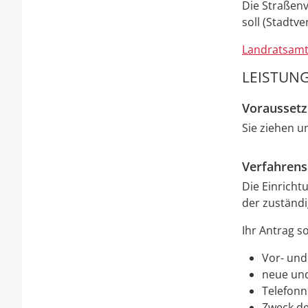
Die Straßenv
soll (Stadtv
Landratsamt
LEISTUNG
Vorausset
Sie ziehen u
Verfahrens
Die Einricht
der zuständi
Ihr Antrag s
Vor- un
neue und
Telefon
Zweck de