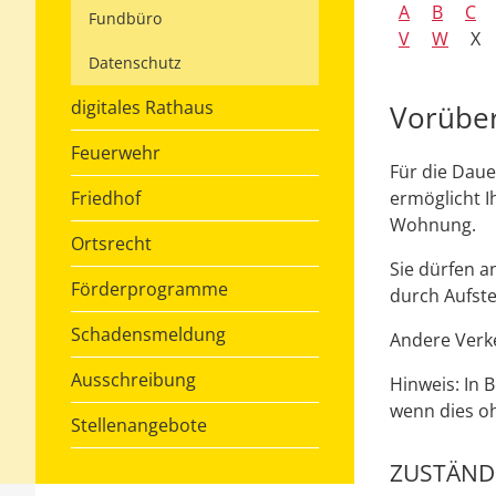
A
B
C
Fundbüro
V
W
X
Datenschutz
digitales Rathaus
Vorüber
Feuerwehr
Für die Daue
Friedhof
ermöglicht I
Wohnung.
Ortsrecht
Sie dürfen 
Förderprogramme
durch Aufste
Schadensmeldung
Andere Verk
Ausschreibung
Hinweis:
In 
wenn dies o
Stellenangebote
ZUSTÄNDI