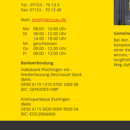
Tel.: 07153 - 70 13 0
Fax: 07153 - 70 13 40
Mail:
post@deizisau.de
Mo
08:00 - 12:00 Uhr
Gemeind
Di
08:00 - 12:00 Uhr
14:00 - 18:00 Uhr
Bei den 
Mi
geschlossen
komplex
Do
08:00 - 12.00 Uhr
einer K
Fr
08:00 - 12:00 Uhr
wissen,
langfris
Bankverbindung
Weg dah
Volksbank Plochingen eG -
Niederlassung Deizisauer Bank
IBAN:
DE90 6119 1310 0700 1000 08
BIC: GENODES1VBP
Kreissparkasse Esslingen
IBAN:
DE92 6115 0020 0000 9030 04
BIC: ESSLDE66XXX