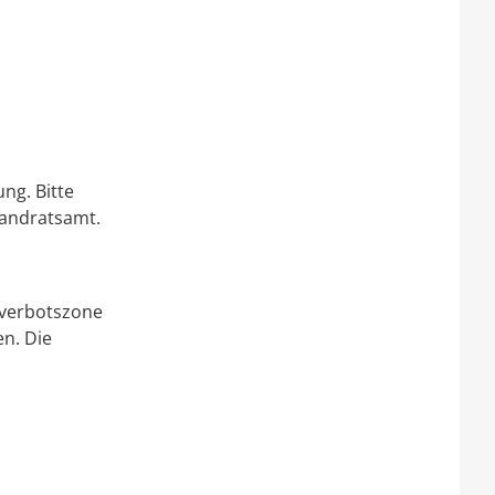
ng. Bitte
Landratsamt.
tverbotszone
n. Die