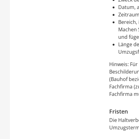
Datum, a
Zeitraum
Bereich,
Machen S
und fügen
Länge de
Umzugsf
Hinweis: Für
Beschilderu
(Bauhof bezi
Fachfirma (
Fachfirma m
Fristen
Die Haltverb
Umzugstermi