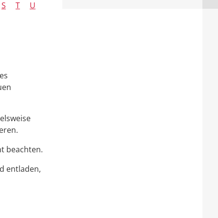
S
T
U
ses
uen
ielsweise
eren.
t beachten.
d entladen,