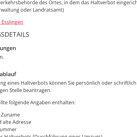
erkehrsbehörde des Ortes, in dem das Haltverbot eingeric
erwaltung oder Landratsamt)
 Esslingen
SDETAILS
zungen
m.
ablauf
ung eines Haltverbots können Sie persönlich oder schriftlich
gen Stelle beantragen.
ollte folgende Angaben enthalten:
d Zuname
 alte Adresse
nummer
s Haltverbots (Durchführung eines Umzugs)