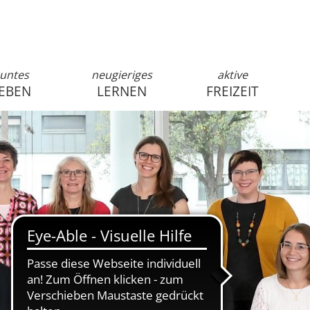
untes
neugieriges
aktive
EBEN
LERNEN
FREIZEIT
anmelden