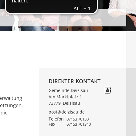
DIREKTER KONTAKT
Gemeinde Deizisau
Am Marktplatz 1
verwaltung
73779
Deizisau
setzungen,
post@deizisau.de
 die
Telefon
07153 70130
Fax
07153 701340