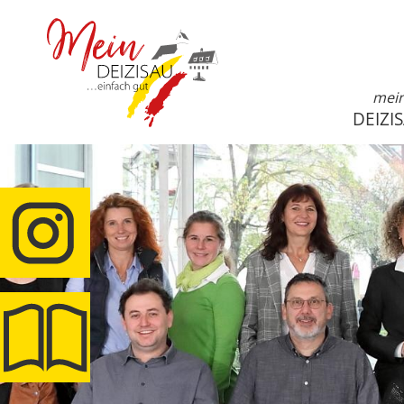
mei
DEIZI