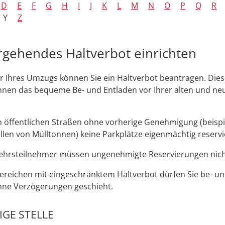
D
E
F
G
H
I
J
K
L
M
N
O
P
Q
R
Y
Z
gehendes Haltverbot einrichten
r Ihres Umzugs können Sie ein Haltverbot beantragen. Die
hnen das bequeme Be- und Entladen vor Ihrer alten und ne
an öffentlichen Straßen ohne vorherige Genehmigung
(beisp
llen von Mülltonnen)
keine Parkplätze eigenmächtig reservi
ehrsteilnehmer müssen ungenehmigte Reservierungen nich
Bereichen mit ei
n
geschränktem Haltverbot dürfen Sie be- un
hne Verzögerungen geschieht.
GE STELLE