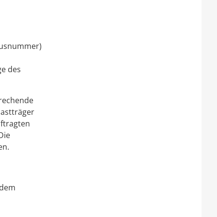
Hausnummer)
ge des
sprechende
astträger
ftragten
Die
en.
 dem