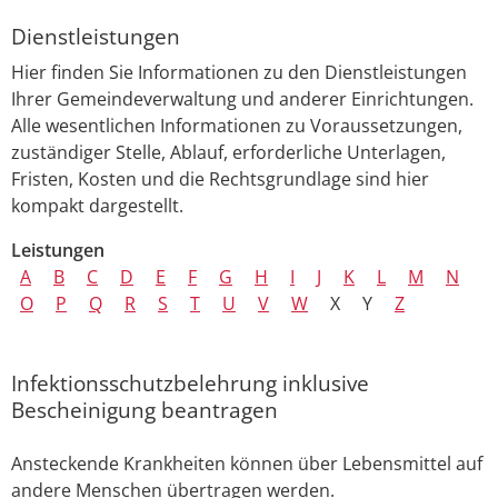
Dienstleistungen
Hier finden Sie Informationen zu den Dienstleistungen
Ihrer Gemeindeverwaltung und anderer Einrichtungen.
Alle wesentlichen Informationen zu Voraussetzungen,
zuständiger Stelle, Ablauf, erforderliche Unterlagen,
Fristen, Kosten und die Rechtsgrundlage sind hier
kompakt dargestellt.
Leistungen
A
B
C
D
E
F
G
H
I
J
K
L
M
N
O
P
Q
R
S
T
U
V
W
X
Y
Z
Infektionsschutzbelehrung inklusive
Bescheinigung beantragen
Ansteckende Krankheiten können über Lebensmittel auf
andere Menschen übertragen werden.