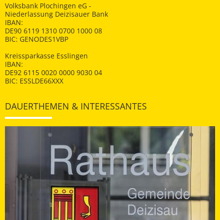
Volksbank Plochingen eG -
Niederlassung Deizisauer Bank
IBAN:
DE90 6119 1310 0700 1000 08
BIC: GENODES1VBP
Kreissparkasse Esslingen
IBAN:
DE92 6115 0020 0000 9030 04
BIC: ESSLDE66XXX
DAUERTHEMEN & INTERESSANTES