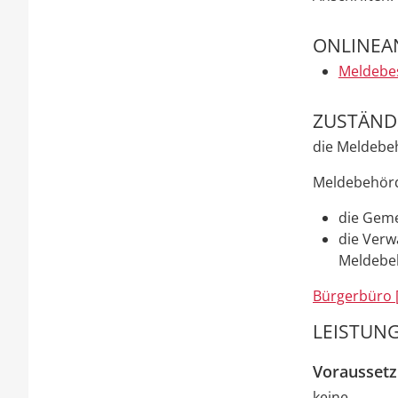
ONLINEA
Meldebe
ZUSTÄNDI
die Meldebe
Meldebehörd
die Geme
die Verw
Meldebeh
Bürgerbüro 
LEISTUNG
Vorausset
keine