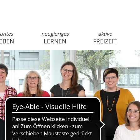
untes
neugieriges
aktive
EBEN
LERNEN
FREIZEIT
anmelden