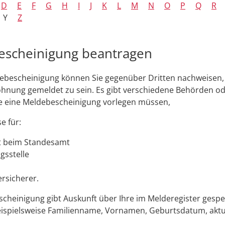
D
E
F
G
H
I
J
K
L
M
N
O
P
Q
R
Y
Z
escheinigung beantragen
ebescheinigung können Sie gegenüber Dritten nachweisen, 
hnung gemeldet zu sein. Es gibt verschiedene Behörden od
ie eine Meldebescheinigung vorlegen müssen,
e für:
t beim Standesamt
gsstelle
rsicherer.
cheinigung gibt Auskunft über Ihre im Melderegister gespe
eispielsweise Familienname, Vornamen, Geburtsdatum, aktu