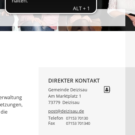
DIREKTER KONTAKT
Gemeinde Deizisau
Am Marktplatz 1
verwaltung
73779
Deizisau
setzungen,
post@deizisau.de
 die
Telefon
07153 70130
Fax
07153 701340