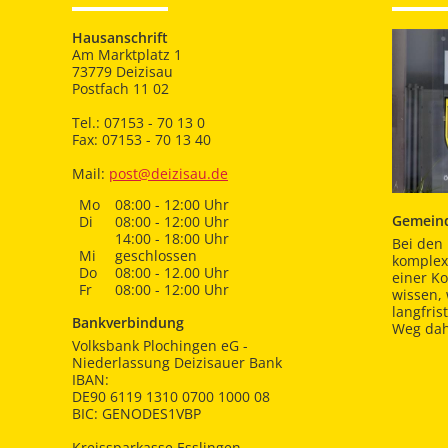
Hausanschrift
Am Marktplatz 1
73779 Deizisau
Postfach 11 02
Tel.: 07153 - 70 13 0
Fax: 07153 - 70 13 40
Mail:
post@deizisau.de
Mo
08:00 - 12:00 Uhr
Gemeind
Di
08:00 - 12:00 Uhr
14:00 - 18:00 Uhr
Bei den 
Mi
geschlossen
komplex
Do
08:00 - 12.00 Uhr
einer K
Fr
08:00 - 12:00 Uhr
wissen,
langfris
Bankverbindung
Weg dah
Volksbank Plochingen eG -
Niederlassung Deizisauer Bank
IBAN:
DE90 6119 1310 0700 1000 08
BIC: GENODES1VBP
Kreissparkasse Esslingen