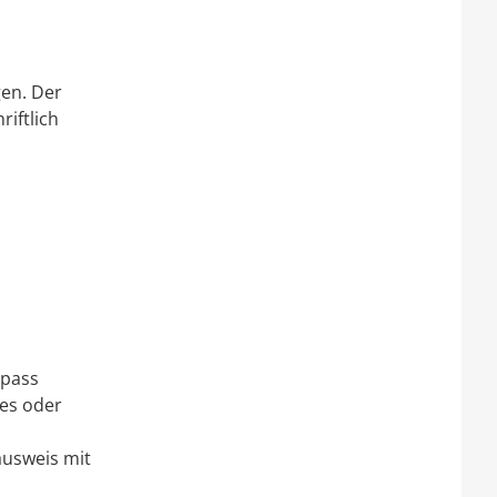
gen. Der
iftlich
epass
ses oder
ausweis mit