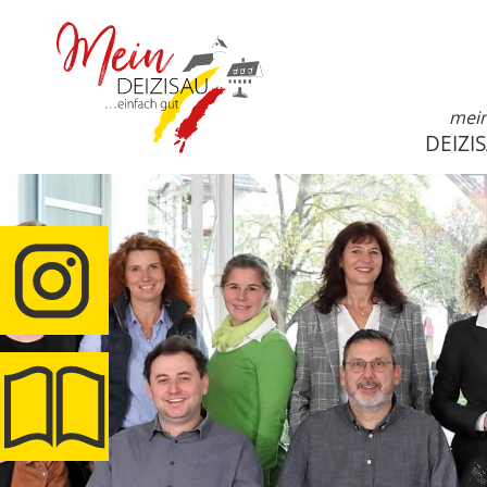
mei
DEIZI