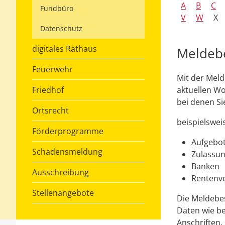
A
B
C
Fundbüro
V
W
X
Datenschutz
digitales Rathaus
Meldeb
Feuerwehr
Mit der Meld
Friedhof
aktuellen Wo
bei denen S
Ortsrecht
beispielsweis
Förderprogramme
Aufgebo
Schadensmeldung
Zulassun
Banken
Ausschreibung
Rentenve
Stellenangebote
Die Meldebes
Daten wie b
Anschriften.