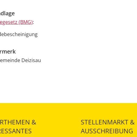
dlage
egesetz (BMG)
:
debescheinigung
ermerk
Gemeinde Deizisau
RTHEMEN &
STELLENMARKT &
RESSANTES
AUSSCHREIBUNG