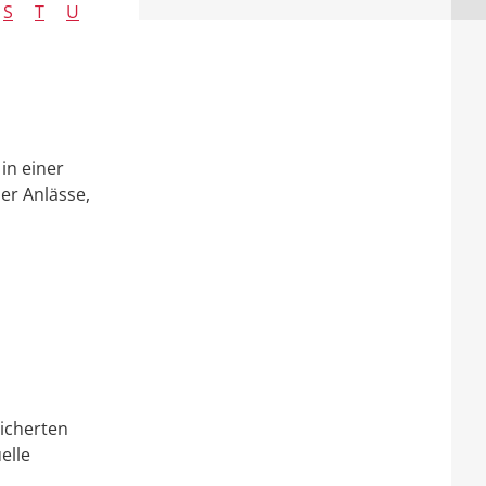
S
T
U
in einer
er Anlässe,
icherten
elle