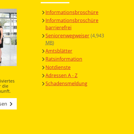
Informationsbroschüre
Informationsbroschüre
barrierefrei
Seniorenwegweiser
(4,943
MB
)
Amtsblätter
Ratsinformation
Notdienste
Adressen A - Z
viertes
Schadensmeldung
 die
unft.
esen