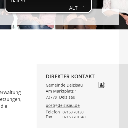
DIREKTER KONTAKT
Gemeinde Deizisau
Am Marktplatz 1
verwaltung
73779
Deizisau
setzungen,
post@deizisau.de
 die
Telefon
07153 70130
Fax
07153 701340