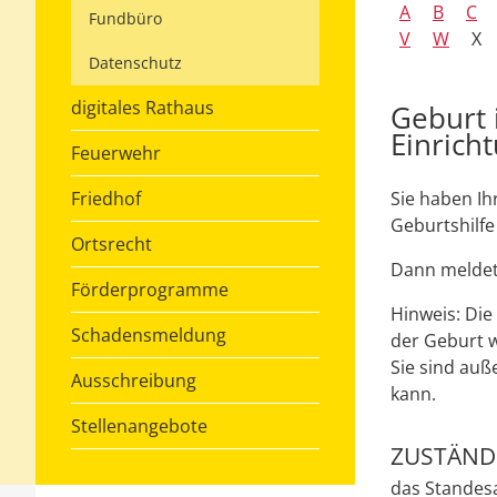
A
B
C
Fundbüro
V
W
X
Datenschutz
digitales Rathaus
Geburt i
Einrich
Feuerwehr
Friedhof
Sie haben Ih
Geburtshilfe
Ortsrecht
Dann meldet 
Förderprogramme
Hinweis: Die
Schadensmeldung
der Geburt w
Sie sind auß
Ausschreibung
kann.
Stellenangebote
ZUSTÄNDI
das Standes