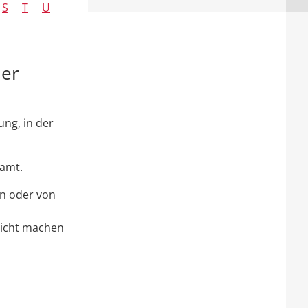
S
T
U
der
ung, in der
samt.
en oder von
nicht machen