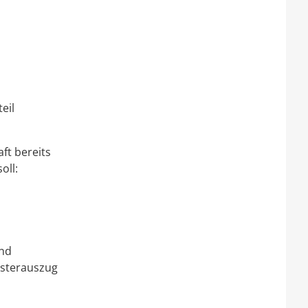
eil
ft bereits
oll:
und
isterauszug