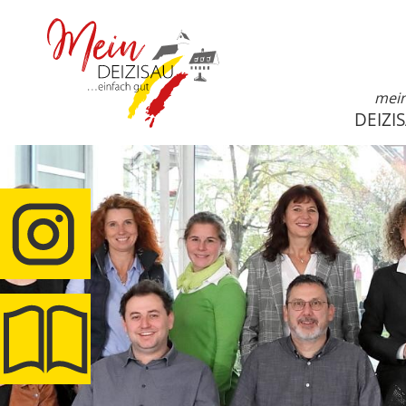
mei
DEIZI