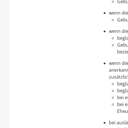
Gebu
wenn die 
Gebu
wenn die
begl
Gebu
bezi
wenn die
anerkann
zusätzli
begl
begl
bei 
bei 
Eheu
bei auslä