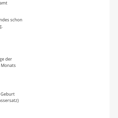
samt
indes schon
g.
ge der
s Monats
 Geburt
assersatz)