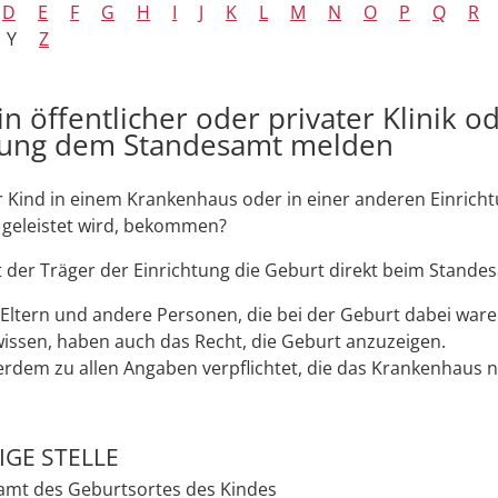
D
E
F
G
H
I
J
K
L
M
N
O
P
Q
R
Y
Z
n öffentlicher oder privater Klinik o
tung dem Standesamt melden
r Kind in einem Krankenhaus oder in einer anderen Einricht
 geleistet wird, bekommen?
der Träger der Einrichtung die Geburt direkt beim Stande
 Eltern und andere Personen, die bei der Geburt dabei war
issen, haben auch das Recht, die Geburt anzuzeigen.
erdem zu allen Angaben verpflichtet, die das Krankenhaus 
GE STELLE
amt des Geburtsortes des Kindes