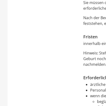
Sie müssen 
erforderlich
Nach der Be
feststehen,
Fristen
innerhalb e
Hinweis
:
Steh
Geburt noch 
nachmelden
Erforderli
ärztlich
Personal
wenn die 
begl