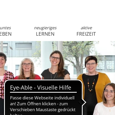
untes
neugieriges
aktive
EBEN
LERNEN
FREIZEIT
anmelden