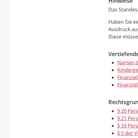
Hinweise
Das Standesa
Haben Sie e
Ausdruck au
Diese müssen
Vertiefend
Namen d
Kinderge
Finanziel
Finanziel
Rechtsgrun
§ 20 Per
§ 21 Per
§ 33 Per
§ 5 der 