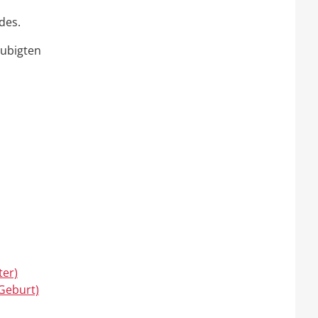
des.
aubigten
ter)
Geburt)