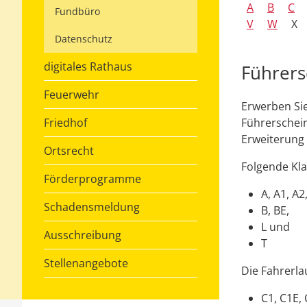
A
B
C
Fundbüro
V
W
X
Datenschutz
digitales Rathaus
Führers
Feuerwehr
Erwerben Si
Friedhof
Führerschein
Erweiterung 
Ortsrecht
Folgende Kla
Förderprogramme
A, A1, A2
Schadensmeldung
B, BE,
L und
Ausschreibung
T
Stellenangebote
Die Fahrerlau
C1, C1E, 