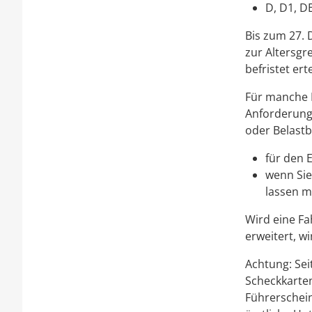
D, D1, D
Bis zum 27. 
zur Altersgr
befristet erte
Für manche K
Anforderunge
oder Belastba
für den 
wenn Sie
lassen m
Wird eine Fa
erweitert, wi
Achtung: Sei
Scheckkartenf
Führerschei