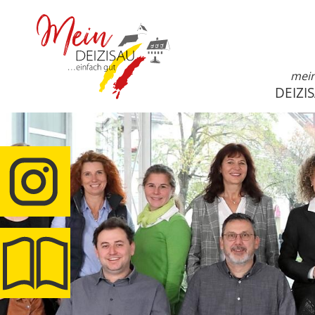
mei
DEIZI