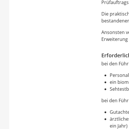
Prüfauftrags
Die praktisc
bestandenen
Ansonsten ve
Erweiterung 
Erforderli
bei den Führe
Personal
ein biom
Sehtestbe
bei den Führ
Gutachte
ärztliche
ein Jahr)