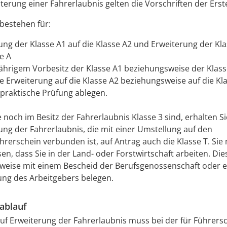
iterung einer Fahrerlaubnis gelten die Vorschriften der Erst
estehen für:
ung der Klasse A1 auf die Klasse A2 und Erweiterung der Kla
e A
jährigem Vorbesitz der Klasse A1 beziehungsweise der Klas
ie Erweiterung auf die Klasse A2 beziehungsweise auf die Kla
 praktische Prüfung ablegen.
 noch im Besitz der Fahrerlaubnis Klasse 3 sind, erhalten Si
ung der Fahrerlaubnis, die mit einer Umstellung auf den
hrerschein verbunden ist, auf Antrag auch die Klasse T. Si
en, dass Sie in der Land- oder Forstwirtschaft arbeiten.
Dies
sweise mit einem Bescheid der B
e
rufsgenossenschaft oder e
ung des Arbeitg
e
bers belegen.
ablauf
uf Erweiterung der Fahrerlaubnis muss bei der für Führersc