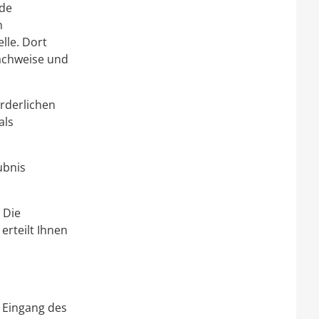
rde
n
lle. Dort
Nachweise und
orderlichen
als
ubnis
 Die
erteilt Ihnen
 Eingang des