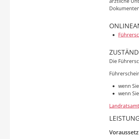
ärztliche U
Dokumentent
ONLINEA
Führersc
ZUSTÄNDI
Die Führersc
Führerscheins
wenn Sie
wenn Sie
Landratsamt
LEISTUNG
Vorausset