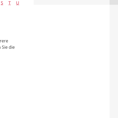
S
T
U
rere
 Sie die