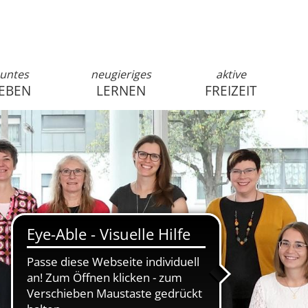
untes
neugieriges
aktive
EBEN
LERNEN
FREIZEIT
anmelden