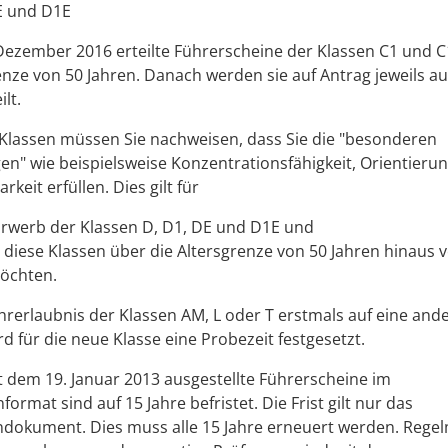
E und D1E
Dezember 2016 erteilte Führerscheine der Klassen C1 und C1
enze von 50 Jahren. Danach werden sie auf Antrag jeweils auf
ilt.
lassen müssen Sie nachweisen, dass Sie die "beso
n
deren
n" wie beispielsweise Konzentrationsfähigkeit, Orientierun
rkeit erfüllen. Dies gilt für
Erwerb der Klassen D, D1, DE und D1E und
 diese Klassen über die Altersgrenze von 50 Ja
h
ren hinaus 
öchten.
hrerlaubnis der Klassen AM, L oder T erstmals auf eine and
rd für die neue Klasse eine Probezeit festgesetzt.
t dem 19. Januar 2013 ausgestellte Führerscheine im
ormat sind auf 15 Jahre befristet. Die Frist gilt nur das
ndokument. Dies muss alle 15 Jahre erneuert werden. Rege