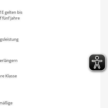
E gelten bis
 fünf Jahre
gsleistung
verlängern
ere Klasse
lmäßige