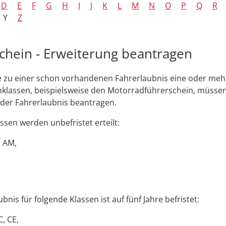
D
E
F
G
H
I
J
K
L
M
N
O
P
Q
R
Y
Z
chein - Erweiterung beantragen
e zu einer schon vorhandenen Fahrerlaubnis eine oder meh
klassen, beispielsweise den Motorradführerschein, müssen
der Fahrerlaubnis beantragen.
ssen werden unbefristet erteilt:
, AM,
bnis für folgende Klassen ist auf fünf Jahre befristet:
C, CE,