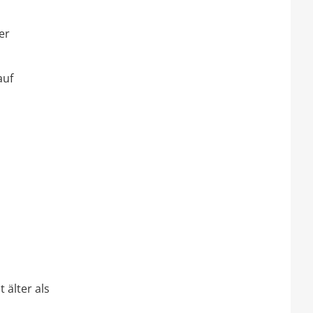
er
auf
 älter als