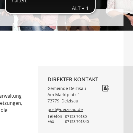
DIREKTER KONTAKT
Gemeinde Deizisau
Am Marktplatz 1
verwaltung
73779
Deizisau
setzungen,
post@deizisau.de
 die
Telefon
07153 70130
Fax
07153 701340