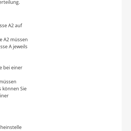
erteilung.
sse A2 auf
se A2 müssen
sse A jeweils
e bei einer
e müssen
 können Sie
iner
heinstelle