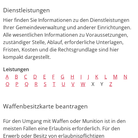
Dienstleistungen
Hier finden Sie Informationen zu den Dienstleistungen
Ihrer Gemeindeverwaltung und anderer Einrichtungen.
Alle wesentlichen Informationen zu Voraussetzungen,
zuständiger Stelle, Ablauf, erforderliche Unterlagen,
Fristen, Kosten und die Rechtsgrundlage sind hier
kompakt dargestellt.
Leistungen
A
B
C
D
E
F
G
H
I
J
K
L
M
N
O
P
Q
R
S
T
U
V
W
X
Y
Z
Waffenbesitzkarte beantragen
Für den Umgang mit Waffen oder Munition ist in den
meisten Fällen eine Erlaubnis erforderlich. Für den
Erwerb oder Besitz von erlaubnispflichtigen