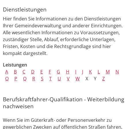
Dienstleistungen
Hier finden Sie Informationen zu den Dienstleistungen
Ihrer Gemeindeverwaltung und anderer Einrichtungen.
Alle wesentlichen Informationen zu Voraussetzungen,
zuständiger Stelle, Ablauf, erforderliche Unterlagen,
Fristen, Kosten und die Rechtsgrundlage sind hier
kompakt dargestellt.
Leistungen
A
B
C
D
E
F
G
H
I
J
K
L
M
N
O
P
Q
R
S
T
U
V
W
X
Y
Z
Berufskraftfahrer-Qualifikation - Weiterbildung
nachweisen
Wenn Sie im Güterkraft- oder Personenverkehr zu
gewerblichen Zwecken auf öffentlichen Straßen fahren,