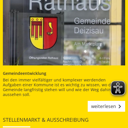
Gemeindeentwicklung
Bei den immer vielfältiger und komplexer werdenden
Aufgaben einer Kommune ist es wichtig zu wissen, wo die
Gemeinde langfristig stehen will und wie der Weg dahin
aussehen soll.
weiterlesen
STELLENMARKT & AUSSCHREIBUNG