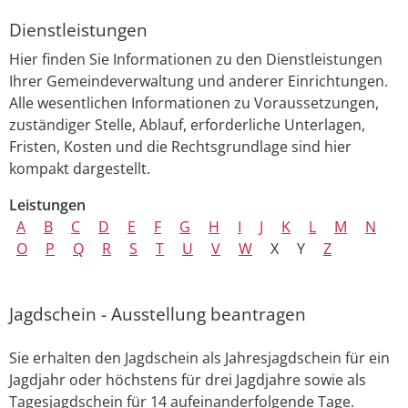
Dienstleistungen
Hier finden Sie Informationen zu den Dienstleistungen
Ihrer Gemeindeverwaltung und anderer Einrichtungen.
Alle wesentlichen Informationen zu Voraussetzungen,
zuständiger Stelle, Ablauf, erforderliche Unterlagen,
Fristen, Kosten und die Rechtsgrundlage sind hier
kompakt dargestellt.
Leistungen
A
B
C
D
E
F
G
H
I
J
K
L
M
N
O
P
Q
R
S
T
U
V
W
X
Y
Z
Jagdschein - Ausstellung beantragen
Sie erhalten den Jagdschein als Jahresjagdschein für ein
Jagdjahr oder höchstens für drei Jagdjahre sowie als
Tagesjagdschein für 14 aufeinanderfolgende Tage.