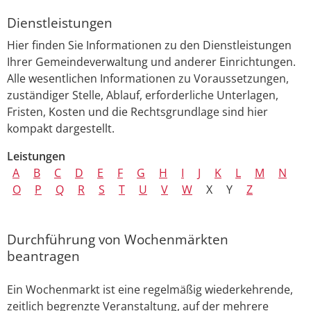
Dienstleistungen
Hier finden Sie Informationen zu den Dienstleistungen
Ihrer Gemeindeverwaltung und anderer Einrichtungen.
Alle wesentlichen Informationen zu Voraussetzungen,
zuständiger Stelle, Ablauf, erforderliche Unterlagen,
Fristen, Kosten und die Rechtsgrundlage sind hier
kompakt dargestellt.
Leistungen
A
B
C
D
E
F
G
H
I
J
K
L
M
N
O
P
Q
R
S
T
U
V
W
X
Y
Z
Durchführung von Wochenmärkten
beantragen
Ein Wochenmarkt ist eine regelmäßig wiederkehrende,
zeitlich begrenzte Veranstaltung, auf der mehrere