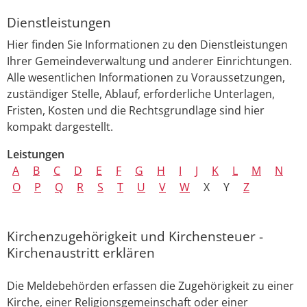
Dienstleistungen
Hier finden Sie Informationen zu den Dienstleistungen
Ihrer Gemeindeverwaltung und anderer Einrichtungen.
Alle wesentlichen Informationen zu Voraussetzungen,
zuständiger Stelle, Ablauf, erforderliche Unterlagen,
Fristen, Kosten und die Rechtsgrundlage sind hier
kompakt dargestellt.
Leistungen
A
B
C
D
E
F
G
H
I
J
K
L
M
N
O
P
Q
R
S
T
U
V
W
X
Y
Z
Kirchenzugehörigkeit und Kirchensteuer -
Kirchenaustritt erklären
Die Meldebehörden erfassen die Zugehörigkeit zu einer
Kirche, einer Religionsgemeinschaft oder einer