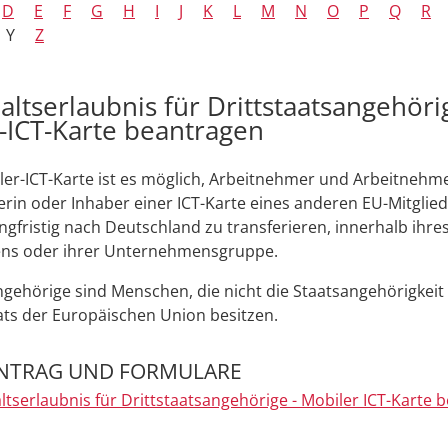
D
E
F
G
H
I
J
K
L
M
N
O
P
Q
R
Y
Z
altserlaubnis für Drittstaatsangehöri
-ICT-Karte beantragen
ler-ICT-Karte ist es möglich, Arbeitnehmer und Arbeitnehme
rin oder Inhaber einer ICT-Karte eines anderen EU-Mitglie
angfristig nach Deutschland zu transferieren, innerhalb ihre
s oder ihrer Unternehmensgruppe.
ngehörige sind Menschen, die nicht die Staatsangehörigkeit
ats der Europäischen Union besitzen.
NTRAG UND FORMULARE
ltserlaubnis für Drittstaatsangehörige - Mobiler ICT-Karte 