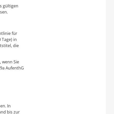
s gültigen
sen.
tlinie für
 Tage) in
titel, die
, wenn Sie
 19a AufenthG
en. In
and bis zur