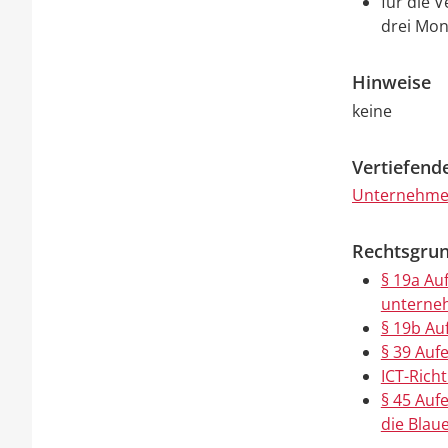
für die 
drei Mon
Hinweise
keine
Vertiefend
Unternehmen
Rechtsgrun
§ 19a Auf
unterneh
§ 19b Au
§ 39 Auf
ICT-Richt
§ 45 Auf
die Blaue