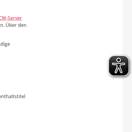
CW-Server
en. Über den
ndige
nthaltstitel