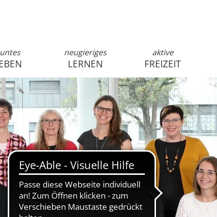
untes
neugieriges
aktive
EBEN
LERNEN
FREIZEIT
anmelden