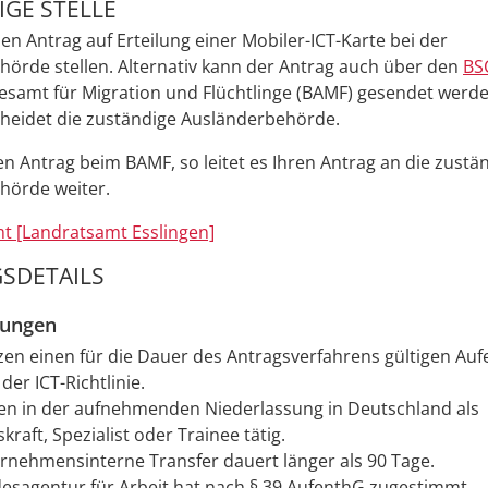
GE STELLE
en Antrag auf Erteilung einer Mobiler-ICT-Karte bei der
hörde stellen.
Alternativ kann der Antrag auch über den
BS
esamt für Migration und Flüchtlinge (BAMF) gesendet werd
heidet die zuständige Ausländerbehörde.
den Antrag beim BAMF, so leitet es Ihren Antrag an die zustä
hörde weiter.
t [Landratsamt Esslingen]
SDETAILS
zungen
tzen einen für die Dauer des Antragsverfahrens gültigen Aufe
der ICT-Richtlinie.
en in der aufnehmenden Niederlassung in Deutschland als
raft, Spezialist oder Trainee tätig.
rnehmensinterne Transfer dauert länger als 90 Tage.
esagentur für Arbeit hat nach § 39 AufenthG zugestimmt