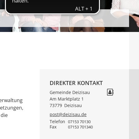
DIREKTER KONTAKT
Gemeinde Deizisau
Am Marktplatz 1
verwaltung
73779
Deizisau
setzungen,
post@deizisau.de
 die
Telefon
07153 70130
Fax
07153 701340