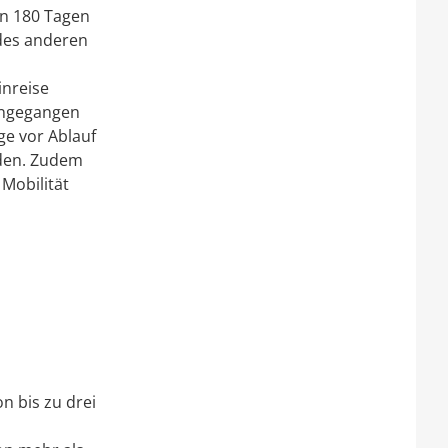
on 180 Tagen
 des anderen
inreise
eingegangen
ge vor Ablauf
rden. Zudem
 Mobilität
n bis zu drei