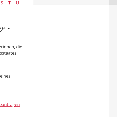
S
T
U
ge -
rinnen, die
dsstaates
s
 eines
beantragen