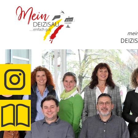
mei
DEIZI