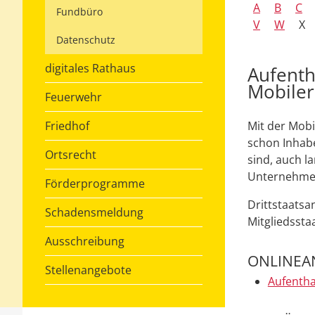
A
B
C
Fundbüro
V
W
X
Datenschutz
digitales Rathaus
Aufenth
Mobiler
Feuerwehr
Friedhof
Mit der Mobi
schon Inhabe
Ortsrecht
sind, auch l
Unternehmen
Förderprogramme
Drittstaatsa
Schadensmeldung
Mitgliedssta
Ausschreibung
ONLINEA
Stellenangebote
Aufentha