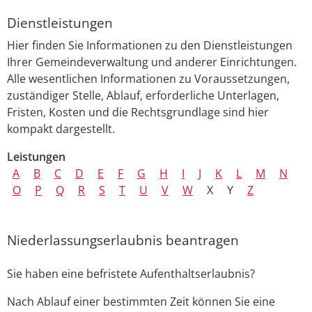
Dienstleistungen
Hier finden Sie Informationen zu den Dienstleistungen
Ihrer Gemeindeverwaltung und anderer Einrichtungen.
Alle wesentlichen Informationen zu Voraussetzungen,
zuständiger Stelle, Ablauf, erforderliche Unterlagen,
Fristen, Kosten und die Rechtsgrundlage sind hier
kompakt dargestellt.
Leistungen
A
B
C
D
E
F
G
H
I
J
K
L
M
N
O
P
Q
R
S
T
U
V
W
X
Y
Z
Niederlassungserlaubnis beantragen
Sie haben eine befristete Aufenthaltserlaubnis?
Nach Ablauf einer bestimmten Zeit können Sie eine