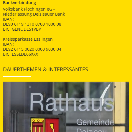
Bankverbindung
Volksbank Plochingen eG -
Niederlassung Deizisauer Bank
IBAN:
DE90 6119 1310 0700 1000 08
BIC: GENODES1VBP
Kreissparkasse Esslingen
IBAN:
DE92 6115 0020 0000 9030 04
BIC: ESSLDE66XXX
DAUERTHEMEN & INTERESSANTES