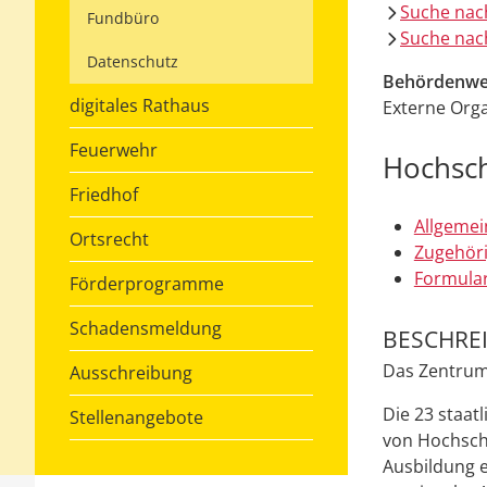
Suche nac
Fundbüro
Suche nach
Datenschutz
Behördenwe
digitales Rathaus
Externe Orga
Feuerwehr
Hochsch
Friedhof
Allgemei
Ortsrecht
Zugehöri
Formular
Förderprogramme
Schadensmeldung
BESCHRE
Das Zentrum
Ausschreibung
Die 23 staat
Stellenangebote
von Hochschu
Ausbildung e