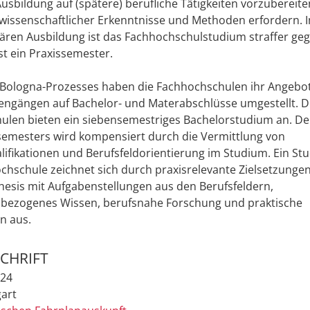
usbildung auf (spätere) berufliche Tätigkeiten vorzubereite
issenschaftlicher Erkenntnisse und Methoden erfordern. I
tären Ausbildung ist das Fachhochschulstudium straffer geg
t ein Praxissemester.
 Bologna-Prozesses haben die Fachhochschulen ihr Angebo
engängen auf Bachelor- und Materabschlüsse umgestellt. D
ulen bieten ein siebensemestriges Bachelorstudium an. De
semesters wird kompensiert durch die Vermittlung von
lifikationen und Berufsfeldorientierung im Studium. Ein St
chschule zeichnet sich durch praxisrelevante Zielsetzungen
esis mit Aufgabenstellungen aus den Berufsfeldern,
ezogenes Wissen, berufsnahe Forschung und praktische
n aus.
CHRIFT
 24
gart