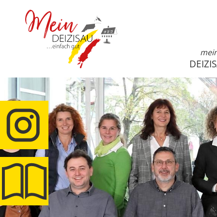
mei
DEIZI