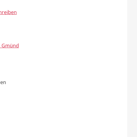
hreiben
ch Gmünd
ren