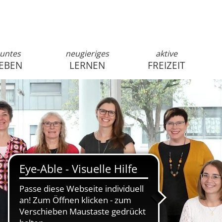
untes
neugieriges
aktive
EBEN
LERNEN
FREIZEIT
anmelden