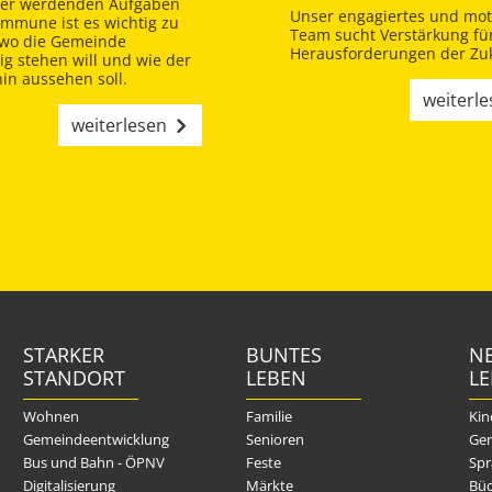
er werdenden Aufgaben
Unser engagiertes und moti
ommune ist es wichtig zu
Team sucht Verstärkung für
 wo die Gemeinde
Herausforderungen der Zuk
tig stehen will und wie der
in aussehen soll.
weiterl
weiterlesen
STARKER
BUNTES
NE
STANDORT
LEBEN
L
Wohnen
Familie
Kin
Gemeindeentwicklung
Senioren
Gem
Bus und Bahn - ÖPNV
Feste
Spr
Digitalisierung
Märkte
Büc