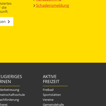
viertes
Schadensmeldung
 die
unft.
esen
UGIERIGES
AKTIVE
ERNEN
FREIZEIT
derbetreuung
Freibad
einschaftsschule
Sportstätten
achförderung
Vereine
herei
Gemeindehalle