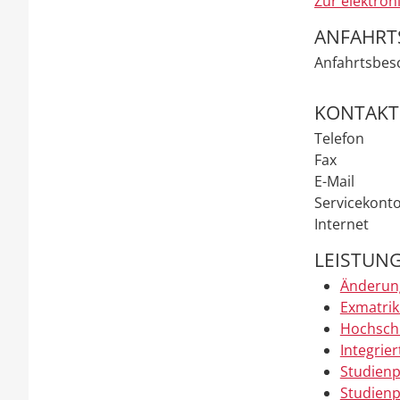
Zur elektron
ANFAHRT
Anfahrtsbes
KONTAKT
Telefon
Fax
E-Mail
Servicekont
Internet
LEISTUN
Änderung
Exmatrik
Hochschu
Integrie
Studienp
Studienp