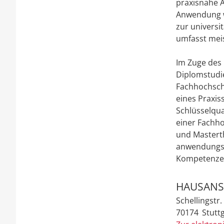
praxisnahe A
Anwendung w
zur universi
umfasst meis
Im Zuge des
Diplomstudi
Fachhochsch
eines Praxis
Schlüsselqua
einer Fachho
und Masterth
anwendungsb
Kompetenze
HAUSANS
Schellingstr.
70174
Stutt