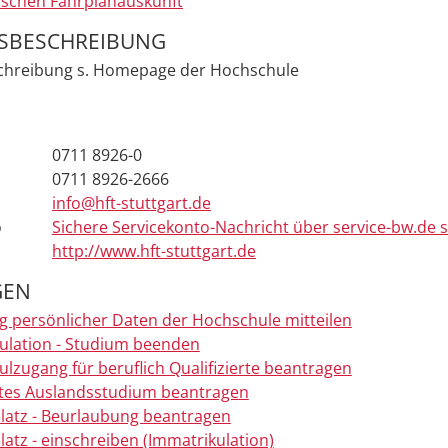
ischen Fahrplanauskunft
SBESCHREIBUNG
chreibung s. Homepage der Hochschule
0711 8926-0
0711 8926-2666
info@hft-stuttgart.de
o
Sichere Servicekonto-Nachricht über service-bw.de
http://www.hft-stuttgart.de
GEN
 persönlicher Daten der Hochschule mitteilen
ulation - Studium beenden
lzugang für beruflich Qualifizierte beantragen
rtes Auslandsstudium beantragen
latz - Beurlaubung beantragen
latz - einschreiben (Immatrikulation)