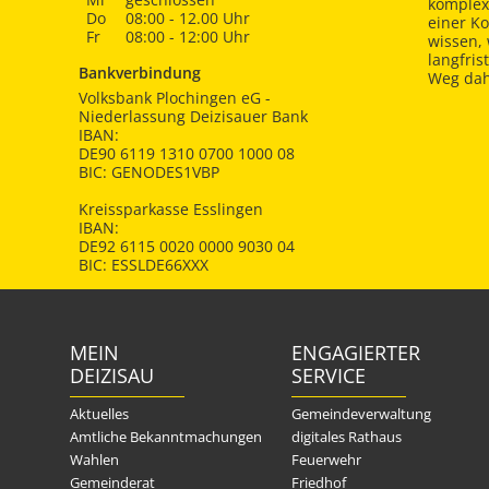
komplex
Do
08:00 - 12.00 Uhr
einer K
Fr
08:00 - 12:00 Uhr
wissen,
langfris
Bankverbindung
Weg dah
Volksbank Plochingen eG -
Niederlassung Deizisauer Bank
IBAN:
DE90 6119 1310 0700 1000 08
BIC: GENODES1VBP
Kreissparkasse Esslingen
IBAN:
DE92 6115 0020 0000 9030 04
BIC: ESSLDE66XXX
MEIN
ENGAGIERTER
DEIZISAU
SERVICE
Aktuelles
Gemeindeverwaltung
Amtliche Bekanntmachungen
digitales Rathaus
Wahlen
Feuerwehr
Gemeinderat
Friedhof