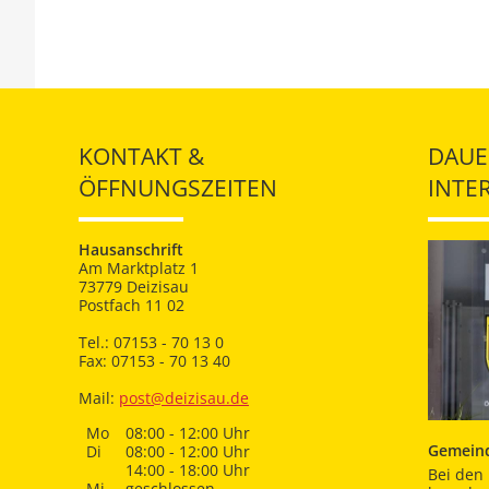
KONTAKT &
DAUE
ÖFFNUNGSZEITEN
INTE
Hausanschrift
Am Marktplatz 1
73779 Deizisau
Postfach 11 02
Tel.: 07153 - 70 13 0
Fax: 07153 - 70 13 40
Mail:
post@deizisau.de
Mo
08:00 - 12:00 Uhr
Gemeind
Di
08:00 - 12:00 Uhr
14:00 - 18:00 Uhr
Bei den 
Mi
geschlossen