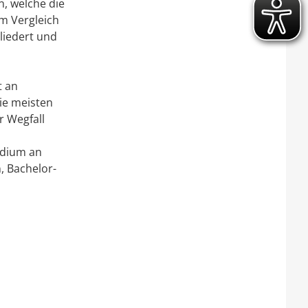
n, welche die
m Vergleich
liedert und
t an
ie meisten
r Wegfall
udium an
, Bachelor-