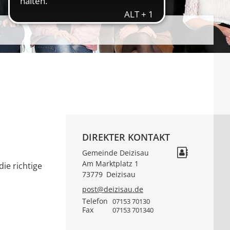
DIREKTER KONTAKT
Gemeinde Deizisau
Am Marktplatz 1
ie richtige
73779
Deizisau
post@deizisau.de
Telefon
07153 70130
Fax
07153 701340