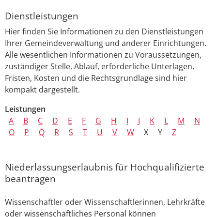
Dienstleistungen
Hier finden Sie Informationen zu den Dienstleistungen
Ihrer Gemeindeverwaltung und anderer Einrichtungen.
Alle wesentlichen Informationen zu Voraussetzungen,
zuständiger Stelle, Ablauf, erforderliche Unterlagen,
Fristen, Kosten und die Rechtsgrundlage sind hier
kompakt dargestellt.
Leistungen
A
B
C
D
E
F
G
H
I
J
K
L
M
N
O
P
Q
R
S
T
U
V
W
X
Y
Z
Niederlassungserlaubnis für Hochqualifizierte
beantragen
Wissenschaftler oder Wissenschaftlerinnen, Lehrkräfte
oder
wissenschaftliches Personal können