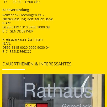
Fr
08:00 - 12:00 Uhr
Bankverbindung
Volksbank Plochingen eG -
Niederlassung Deizisauer Bank
IBAN:
DE90 6119 1310 0700 1000 08
BIC: GENODES1VBP
Kreissparkasse Esslingen
IBAN:
DE92 6115 0020 0000 9030 04
BIC: ESSLDE66XXX
DAUERTHEMEN & INTERESSANTES