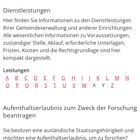
Dienstleistungen
Hier finden Sie Informationen zu den Dienstleistungen
Ihrer Gemeindeverwaltung und anderer Einrichtungen.
Alle wesentlichen Informationen zu Voraussetzungen,
zuständiger Stelle, Ablauf, erforderliche Unterlagen,
Fristen, Kosten und die Rechtsgrundlage sind hier
kompakt dargestellt.
Leistungen
A
B
C
D
E
F
G
H
I
J
K
L
M
N
O
P
Q
R
S
T
U
V
W
X
Y
Z
Aufenthaltserlaubnis zum Zweck der Forschung
beantragen
Sie besitzen eine ausländische Staatsangehörigkeit und
möchten eine Aufenthaltserlaubnis, um zu forschen?