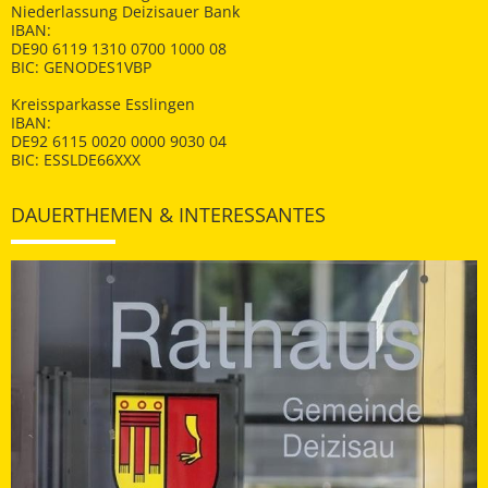
Niederlassung Deizisauer Bank
IBAN:
DE90 6119 1310 0700 1000 08
BIC: GENODES1VBP
Kreissparkasse Esslingen
IBAN:
DE92 6115 0020 0000 9030 04
BIC: ESSLDE66XXX
DAUERTHEMEN & INTERESSANTES