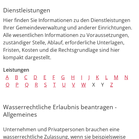
Dienstleistungen
Hier finden Sie Informationen zu den Dienstleistungen
Ihrer Gemeindeverwaltung und anderer Einrichtungen.
Alle wesentlichen Informationen zu Voraussetzungen,
zuständiger Stelle, Ablauf, erforderliche Unterlagen,
Fristen, Kosten und die Rechtsgrundlage sind hier
kompakt dargestellt.
Leistungen
A
B
C
D
E
F
G
H
I
J
K
L
M
N
O
P
Q
R
S
T
U
V
W
X
Y
Z
Wasserrechtliche Erlaubnis beantragen -
Allgemeines
Unternehmen und Privatpersonen brauchen eine
wasserrechtliche Zulassung, wenn sie beispielsweise