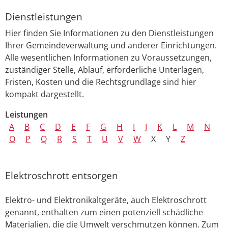
Dienstleistungen
Hier finden Sie Informationen zu den Dienstleistungen
Ihrer Gemeindeverwaltung und anderer Einrichtungen.
Alle wesentlichen Informationen zu Voraussetzungen,
zuständiger Stelle, Ablauf, erforderliche Unterlagen,
Fristen, Kosten und die Rechtsgrundlage sind hier
kompakt dargestellt.
Leistungen
A
B
C
D
E
F
G
H
I
J
K
L
M
N
O
P
Q
R
S
T
U
V
W
X
Y
Z
Elektroschrott entsorgen
Elektro- und Elektronikaltgeräte, auch Elektroschrott
genannt, enthalten zum einen potenziell schädliche
Materialien, die die Umwelt verschmutzen können. Zum