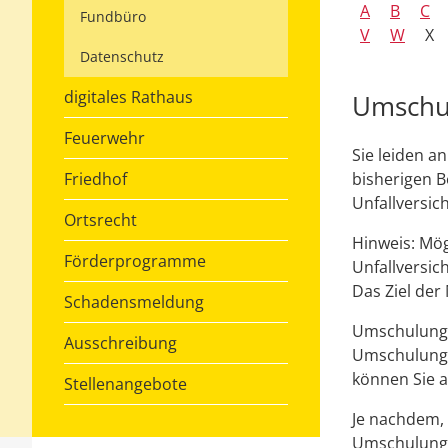
A
B
C
Fundbüro
V
W
X
Datenschutz
digitales Rathaus
Umschul
Feuerwehr
Sie leiden a
Friedhof
bisherigen B
Unfallversi
Ortsrecht
Hinweis:
Mögl
Förderprogramme
Unfallversic
Das Ziel der
Schadensmeldung
Umschulungen
Ausschreibung
Umschulung e
können Sie a
Stellenangebote
Je nachdem, 
Umschulung 