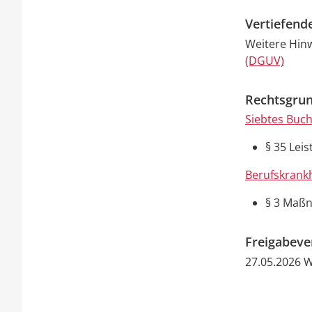
Vertiefend
Weitere Hinw
(DGUV)
Rechtsgrun
Siebtes Buch
§ 35
Leis
Berufskrank
§ 3 Maßn
Freigabev
27.05.2026 