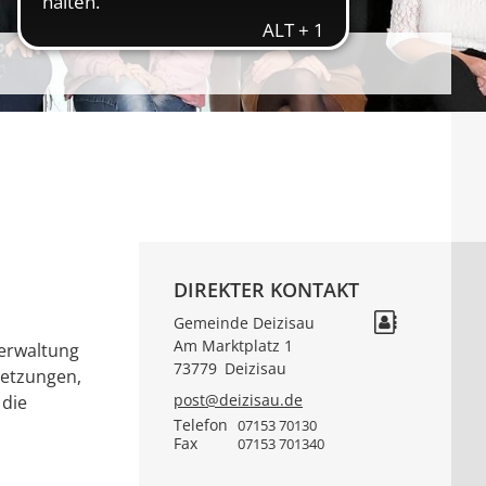
DIREKTER KONTAKT
Gemeinde Deizisau
Am Marktplatz 1
verwaltung
73779
Deizisau
setzungen,
post@deizisau.de
 die
Telefon
07153 70130
Fax
07153 701340