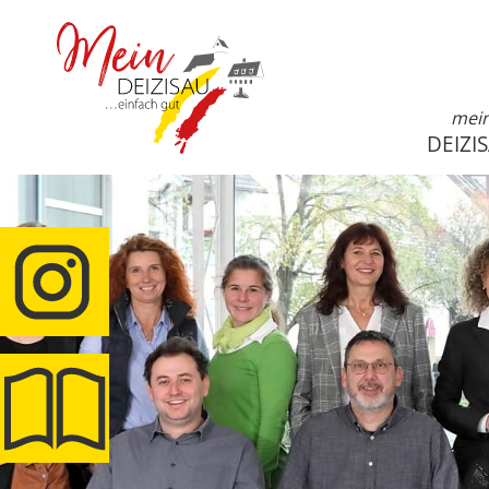
mei
DEIZI