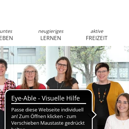
untes
neugieriges
aktive
EBEN
LERNEN
FREIZEIT
anmelden