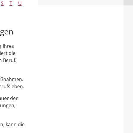
S
T
U
agen
g Ihres
ert die
 Beruf.
maßnahmen.
erufsleben.
auer der
zungen,
n, kann die