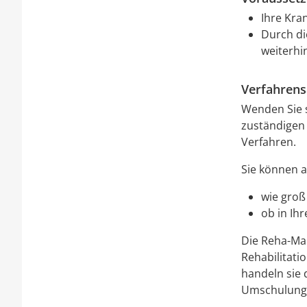
Ihre Kran
Durch di
weiterhi
Verfahrens
Wenden Sie 
zuständigen 
Verfahren.
Sie können a
wie groß
ob in Ih
Die Reha-Ma
Rehabilitati
handeln
s
ie
Umschulung 