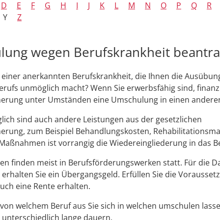
D
E
F
G
H
I
J
K
L
M
N
O
P
Q
R
Y
Z
ung wegen Berufskrankheit beantr
n einer anerkannten Berufskrankheit, die Ihnen die Ausübun
erufs unmöglich macht? Wenn Sie erwerbsfähig sind, finanzi
cherung unter Umständen eine Umschulung in einen anderen
ich sind auch andere Leistungen aus der gesetzlichen
herung
,
zum Beispiel Behandlungskosten, Rehabilitations
 Maßnahmen ist vorrangig die Wiedereingliederung in das B
 finden meist in Berufsförderungswerken statt. Für die D
rhalten Sie ein Übergangsgeld. Erfüllen Sie die Vorausset
uch eine Rente erhalten.
von welchem Beruf aus Sie sich in welchen umschulen lasse
unterschiedlich lange dauern
.