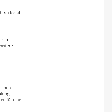
Ihren Beruf
Ihrem
weitere
.
l einen
ulung,
en für eine