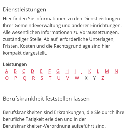
Dienstleistungen
Hier finden Sie Informationen zu den Dienstleistungen
Ihrer Gemeindeverwaltung und anderer Einrichtungen.
Alle wesentlichen Informationen zu Voraussetzungen,
zuständiger Stelle, Ablauf, erforderliche Unterlagen,
Fristen, Kosten und die Rechtsgrundlage sind hier
kompakt dargestellt.
Leistungen
A
B
C
D
E
F
G
H
I
J
K
L
M
N
O
P
Q
R
S
T
U
V
W
X
Y
Z
Berufskrankheit feststellen lassen
Berufskrankheiten sind Erkrankungen, die Sie durch ihre
berufliche Tätigkeit erleiden und in der
Berufskrankheiten-Verordnung aufgeführt sind.