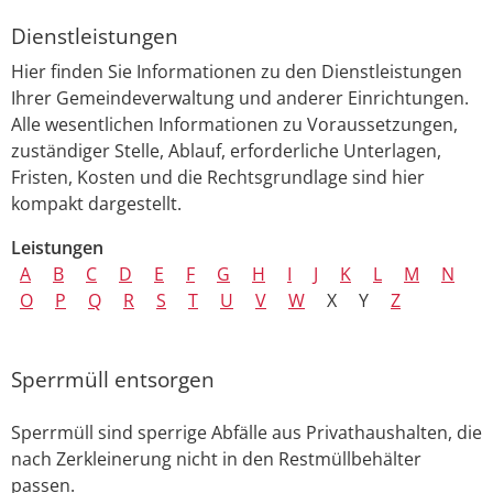
Dienstleistungen
Hier finden Sie Informationen zu den Dienstleistungen
Ihrer Gemeindeverwaltung und anderer Einrichtungen.
Alle wesentlichen Informationen zu Voraussetzungen,
zuständiger Stelle, Ablauf, erforderliche Unterlagen,
Fristen, Kosten und die Rechtsgrundlage sind hier
kompakt dargestellt.
Leistungen
A
B
C
D
E
F
G
H
I
J
K
L
M
N
O
P
Q
R
S
T
U
V
W
X
Y
Z
Sperrmüll entsorgen
Sperrmüll sind sperrige Abfälle aus Privathaushalten, die
nach Zerkleinerung nicht in den Restmüllbehälter
passen.