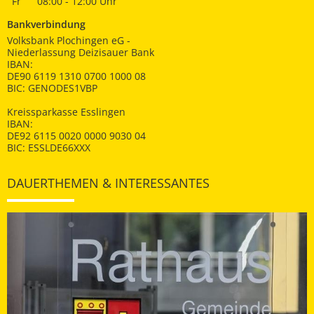
Fr
08:00 - 12:00 Uhr
Bankverbindung
Volksbank Plochingen eG -
Niederlassung Deizisauer Bank
IBAN:
DE90 6119 1310 0700 1000 08
BIC: GENODES1VBP
Kreissparkasse Esslingen
IBAN:
DE92 6115 0020 0000 9030 04
BIC: ESSLDE66XXX
DAUERTHEMEN & INTERESSANTES