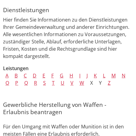
Dienstleistungen
Hier finden Sie Informationen zu den Dienstleistungen
Ihrer Gemeindeverwaltung und anderer Einrichtungen.
Alle wesentlichen Informationen zu Voraussetzungen,
zuständiger Stelle, Ablauf, erforderliche Unterlagen,
Fristen, Kosten und die Rechtsgrundlage sind hier
kompakt dargestellt.
Leistungen
A
B
C
D
E
F
G
H
I
J
K
L
M
N
O
P
Q
R
S
T
U
V
W
X
Y
Z
Gewerbliche Herstellung von Waffen -
Erlaubnis beantragen
Für den Umgang mit Waffen oder Munition ist in den
meisten Fällen eine Erlaubnis erforderlich.