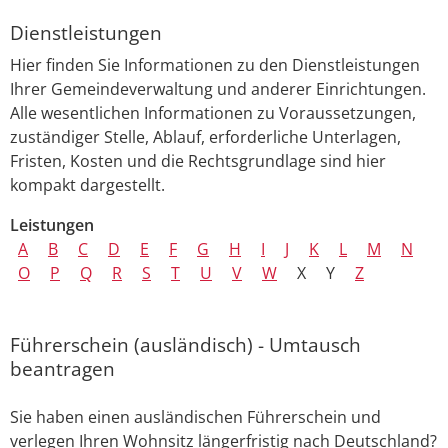
Dienstleistungen
Hier finden Sie Informationen zu den Dienstleistungen
Ihrer Gemeindeverwaltung und anderer Einrichtungen.
Alle wesentlichen Informationen zu Voraussetzungen,
zuständiger Stelle, Ablauf, erforderliche Unterlagen,
Fristen, Kosten und die Rechtsgrundlage sind hier
kompakt dargestellt.
Leistungen
A
B
C
D
E
F
G
H
I
J
K
L
M
N
O
P
Q
R
S
T
U
V
W
X
Y
Z
Führerschein (ausländisch) - Umtausch
beantragen
Sie haben einen ausländischen Führerschein und
verlegen Ihren Wohnsitz längerfristig nach Deutschland?