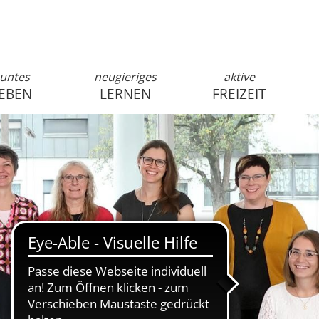
untes
neugieriges
aktive
EBEN
LERNEN
FREIZEIT
anmelden