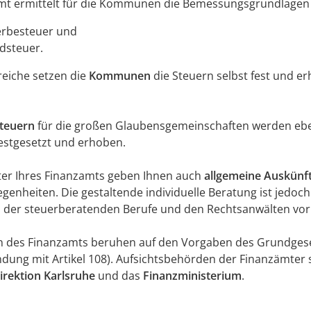
mt ermittelt für die Kommunen die Bemessungsgrundlagen 
erbesteuer und
dsteuer.
reiche setzen die
Kommunen
die Steuern selbst fest und e
teuern
für die großen Glaubensgemeinschaften werden ebe
estgesetzt und erhoben.
ter Ihres Finanzamts geben Ihnen auch
allgemeine Auskünf
genheiten. Die gestaltende individuelle Beratung ist jedoc
 der steuerberatenden Berufe und den Rechtsanwälten vor
n des Finanzamts beruhen auf den Vorgaben des Grundgeset
ndung mit Artikel 108). Aufsichtsbehörden der Finanzämter 
irektion Karlsruhe
und das
Finanzministerium
.