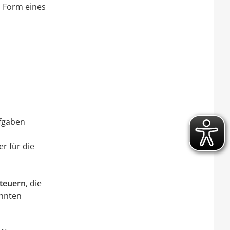
n Form eines
ufgaben
r für die
teuern
, die
annten