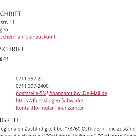
CHRIFT
str. 11
ngen
ischen Fahrplanauskunft
SCHRIFT
ngen
0711 397-21
0711 397-2400
poststelle-59@finanzamt.bwl.De-Mail.de
https://fa-esslingen.fv-bwl.de/
Kontaktformular Finanzämter
IGKEIT
regionalen Zuständigkeit bei "73760 Ostfildern":
die Zuständ
streckt sich nur auf "Ostfildern-Nellingen", "Ostfildern-Sch