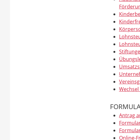
Förderu
Kinderbe
Kinderfr
Körpersc
Lohnste
Lohnste
Stiftung
Übungsle
Umsatzst
Unterneh
Vereinsg
Wechsel 
FORMULA
Antrag a
Formula
Formula
Online-F