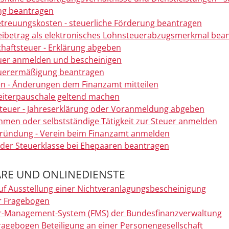
ng beantragen
treuungskosten - steuerliche Förderung beantragen
eibetrag als elektronisches Lohnsteuerabzugsmerkmal bea
haftsteuer - Erklärung abgeben
uer anmelden und bescheinigen
uerermäßigung beantragen
en - Änderungen dem Finanzamt mitteilen
iterpauschale geltend machen
euer - Jahreserklärung oder Voranmeldung abgeben
men oder selbstständige Tätigkeit zur Steuer anmelden
ründung - Verein beim Finanzamt anmelden
der Steuerklasse bei Ehepaaren beantragen
RE UND ONLINEDIENSTE
uf Ausstellung einer Nichtveranlagungsbescheinigung
r Fragebogen
r-Management-System (FMS) der Bundesfinanzverwaltung
ragebogen Beteiligung an einer Personengesellschaft