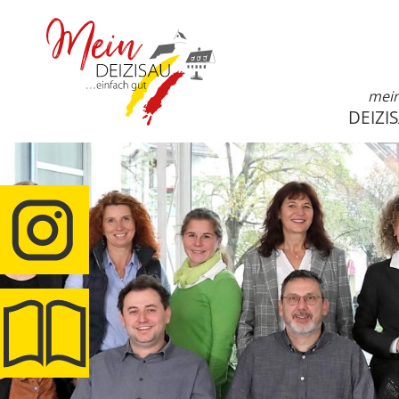
mei
DEIZI