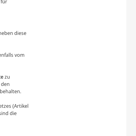
für
rheben diese
nfalls vom
te
zu
h den
behalten.
zes (Artikel
sind die