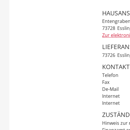
HAUSANS
Entengraben
73728
Essli
Zur elektron
LIEFERAN
73726
Essli
KONTAKT
Telefon
Fax
De-Mail
Internet
Internet
ZUSTÄND
Hinweis zur 
Finanzamt er