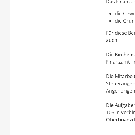
Das Finanza
die Gew
die Grun
Für diese Be
auch.
Die
Kirchens
Finanzamt f
Die Mitarbei
Steuerangele
Angehörigen
Die Aufgabe
106 in Verbi
Oberfinanzd