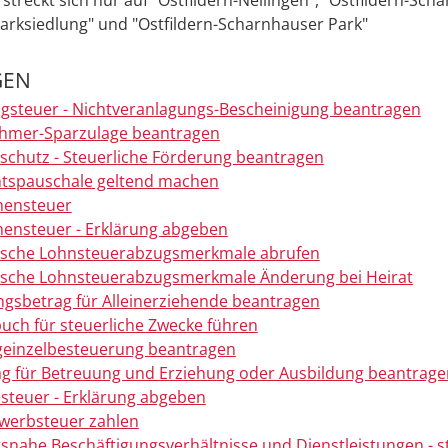
Parksiedlung" und "Ostfildern-Scharnhauser Park"
GEN
gsteuer - Nichtveranlagungs-Bescheinigung beantragen
ehmer-Sparzulage beantragen
chutz - Steuerliche Förderung beantragen
tspauschale geltend machen
ensteuer
ensteuer - Erklärung abgeben
nische Lohnsteuerabzugsmerkmale abrufen
ische Lohnsteuerabzugsmerkmale Änderung bei Heirat
ngsbetrag für Alleinerziehende beantragen
uch für steuerliche Zwecke führen
geinzelbesteuerung beantragen
ag für Betreuung und Erziehung oder Ausbildung beantrage
teuer - Erklärung abgeben
werbsteuer zahlen
snahe Beschäftigungsverhältnisse und Dienstleistungen - s