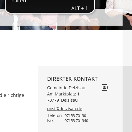
DIREKTER KONTAKT
Gemeinde Deizisau
Am Marktplatz 1
ie richtige
73779
Deizisau
post@deizisau.de
Telefon
07153 70130
Fax
07153 701340