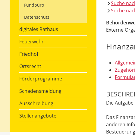
Suche nac
Fundbüro
Suche nach
Datenschutz
Behördenwe
digitales Rathaus
Externe Orga
Feuerwehr
Finanza
Friedhof
Allgemei
Ortsrecht
Zugehöri
Formular
Förderprogramme
Schadensmeldung
BESCHRE
Die Aufgabe 
Ausschreibung
Stellenangebote
Das Finanzam
anderen Info
Besteuerung