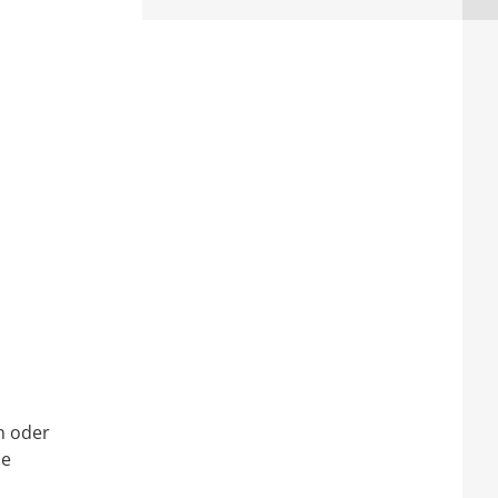
n oder
ie