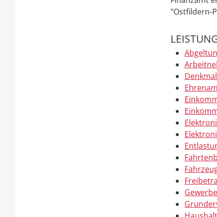
"Ostfildern-
LEISTUN
Abgeltun
Arbeitn
Denkmals
Ehrenam
Einkomm
Einkomm
Elektro
Elektron
Entlastu
Fahrtenb
Fahrzeu
Freibetr
Gewerbes
Grunder
Haushalt