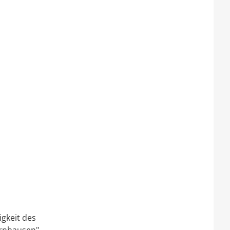
igkeit des
arnhausen",