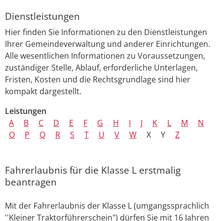
Dienstleistungen
Hier finden Sie Informationen zu den Dienstleistungen
Ihrer Gemeindeverwaltung und anderer Einrichtungen.
Alle wesentlichen Informationen zu Voraussetzungen,
zuständiger Stelle, Ablauf, erforderliche Unterlagen,
Fristen, Kosten und die Rechtsgrundlage sind hier
kompakt dargestellt.
Leistungen
A
B
C
D
E
F
G
H
I
J
K
L
M
N
O
P
Q
R
S
T
U
V
W
X
Y
Z
Fahrerlaubnis für die Klasse L erstmalig
beantragen
Mit der Fahrerlaubnis der Klasse L (umgangssprachlich
''Kleiner Traktorführerschein") dürfen Sie mit 16 Jahren