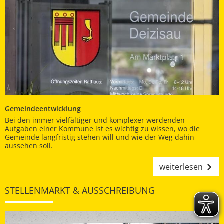
Gemeindeentwicklung
Bei den immer vielfältiger und komplexer werdenden
Aufgaben einer Kommune ist es wichtig zu wissen, wo die
Gemeinde langfristig stehen will und wie der Weg dahin
aussehen soll.
weiterlesen
STELLENMARKT & AUSSCHREIBUNG