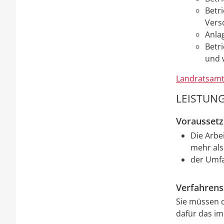
Betr
Vers
Anla
Betr
und 
Landratsamt
LEISTUNG
Vorausset
Die Arbe
mehr als 
der Umfa
Verfahrens
Sie müssen 
dafür das im