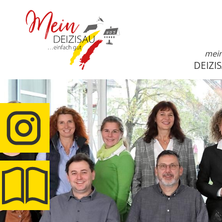
mei
DEIZI