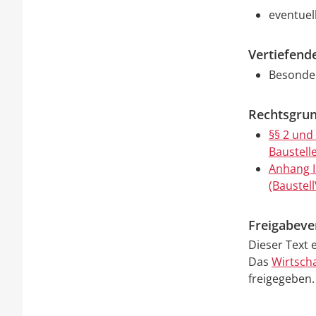
eventuel
Vertiefend
Besonder
Rechtsgrun
§§ 2 und
Baustelle
Anhang I
(Baustell
Freigabev
Dieser Text 
Das
Wirtsch
freigegeben.