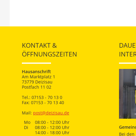
KONTAKT &
DAUE
ÖFFNUNGSZEITEN
INTE
Hausanschrift
Am Marktplatz 1
73779 Deizisau
Postfach 11 02
Tel.: 07153 - 70 13 0
Fax: 07153 - 70 13 40
Mail:
post@deizisau.de
Mo
08:00 - 12:00 Uhr
Gemeind
Di
08:00 - 12:00 Uhr
14:00 - 18:00 Uhr
Bei den 