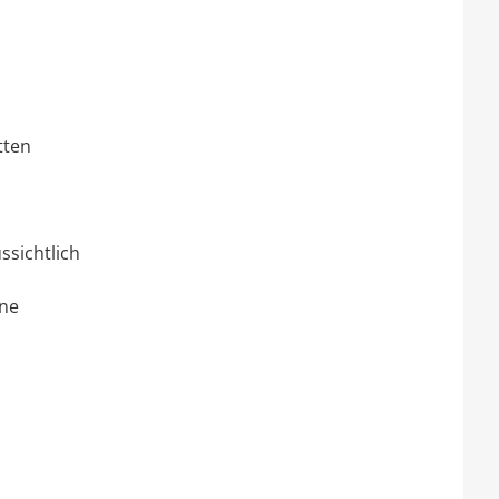
tten
ssichtlich
hne