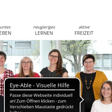
untes
neugieriges
aktive
EBEN
LERNEN
FREIZEIT
anmelden