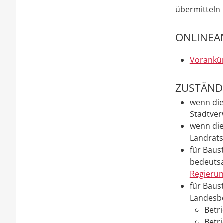
übermitteln 
ONLINEA
Vorankün
ZUSTÄNDI
wenn die
Stadtver
wenn die
Landrat
für Baus
bedeutsa
Regieru
für Baus
Landesb
Betri
Betr