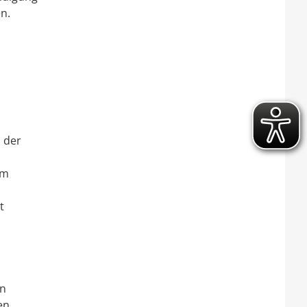
n.
i der
im
t
en
en