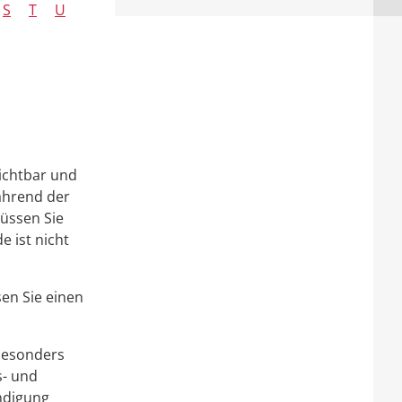
S
T
U
ichtbar und
ährend der
üssen Sie
e ist nicht
en Sie einen
 besonders
s- und
ündigung