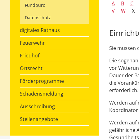
A
B
C
Fundbüro
V
W
X
Datenschutz
digitales Rathaus
Einrich
Feuerwehr
Sie müssen d
Friedhof
Die sogenan
vor Witteru
Ortsrecht
Dauer der Ba
Förderprogramme
die Vorankün
erforderlich.
Schadensmeldung
Werden auf d
Ausschreibung
Koordinator
Stellenangebote
Werden auf d
gefährliche 
Gesundheitss