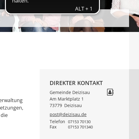
DIREKTER KONTAKT
Gemeinde Deizisau
Am Marktplatz 1
verwaltung
73779
Deizisau
setzungen,
post@deizisau.de
 die
Telefon
07153 70130
Fax
07153 701340