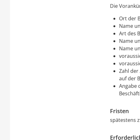
Die Vorankü
Ort der 
Name und
Art des 
Name und
Name und
voraussi
voraussi
Zahl der
auf der 
Angabe d
Beschäft
Fristen
spätestens z
Erforderli