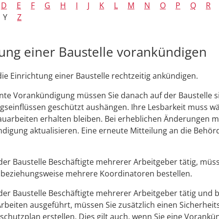
D
E
F
G
H
I
J
K
L
M
N
O
P
Q
R
Y
Z
tung einer Baustelle vorankündigen
ie Einrichtung einer Baustelle rechtzeitig ankündigen.
nte Vorankündigung müssen Sie danach auf der Baustelle s
ngseinflüssen geschützt aushängen.
Ihre Lesbarkeit muss w
uarbeiten erhalten bleiben. Bei erheblichen Änderungen m
digung aktualisieren. Eine erneute Mitteilung an die Behörd
er Baustelle Beschäftigte mehrerer Arbeitgeber tätig, müss
 beziehungsweise mehrere Koordinatoren bestellen.
er Baustelle Beschäftigte mehrerer Arbeitgeber tätig und
Arbeiten ausgeführt, müssen Sie zusätzlich einen Sicherheit
chutzplan erstellen. Dies gilt auch, wenn Sie eine Vorank