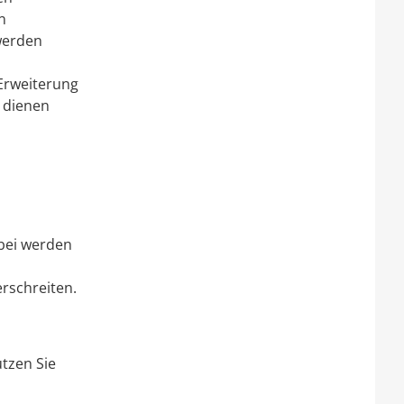
n
werden
 Erweiterung
 dienen
abei werden
rschreiten.
tzen Sie