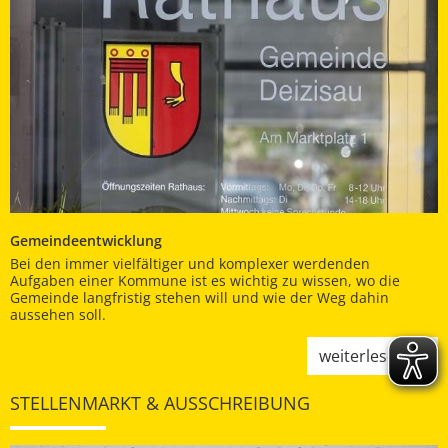
Gemeindeentwicklung
Bei den immer vielfältiger und komplexer werdenden
Aufgaben einer Kommune ist es wichtig zu wissen, wo die
Gemeinde langfristig stehen will und wie der Weg dahin
aussehen soll.
weiterlesen
STELLENMARKT & AUSSCHREIBUNG