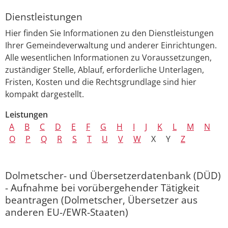
Dienstleistungen
Hier finden Sie Informationen zu den Dienstleistungen
Ihrer Gemeindeverwaltung und anderer Einrichtungen.
Alle wesentlichen Informationen zu Voraussetzungen,
zuständiger Stelle, Ablauf, erforderliche Unterlagen,
Fristen, Kosten und die Rechtsgrundlage sind hier
kompakt dargestellt.
Leistungen
A
B
C
D
E
F
G
H
I
J
K
L
M
N
O
P
Q
R
S
T
U
V
W
X
Y
Z
Dolmetscher- und Übersetzerdatenbank (DÜD)
- Aufnahme bei vorübergehender Tätigkeit
beantragen (Dolmetscher, Übersetzer aus
anderen EU-/EWR-Staaten)