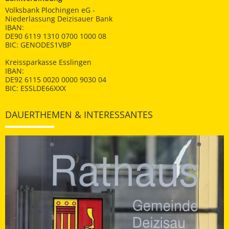
Volksbank Plochingen eG -
Niederlassung Deizisauer Bank
IBAN:
DE90 6119 1310 0700 1000 08
BIC: GENODES1VBP
Kreissparkasse Esslingen
IBAN:
DE92 6115 0020 0000 9030 04
BIC: ESSLDE66XXX
DAUERTHEMEN & INTERESSANTES