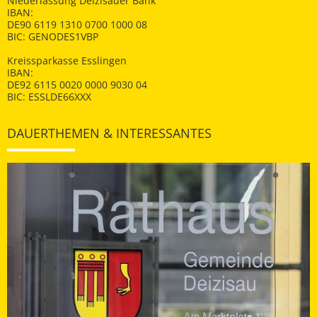
Niederlassung Deizisauer Bank
IBAN:
DE90 6119 1310 0700 1000 08
BIC: GENODES1VBP
Kreissparkasse Esslingen
IBAN:
DE92 6115 0020 0000 9030 04
BIC: ESSLDE66XXX
DAUERTHEMEN & INTERESSANTES