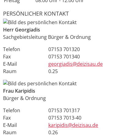
Freitag
08:00 Uhr
-
12:00 Uhr
PERSÖNLICHER KONTAKT
Herr
Georgiadis
Sachgebietsleitung Bürger & Ordnung
Telefon
07153 701320
Fax
07153 701340
E-Mail
georgiadis@deizisau.de
Raum
0.25
Frau
Karipidis
Bürger & Ordnung
Telefon
07153 701317
Fax
07153 7013-40
E-Mail
karipidis@deizisau.de
Raum
0.26