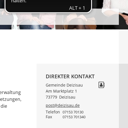
DIREKTER KONTAKT
Gemeinde Deizisau
Am Marktplatz 1
verwaltung
73779
Deizisau
setzungen,
post@deizisau.de
 die
Telefon
07153 70130
Fax
07153 701340