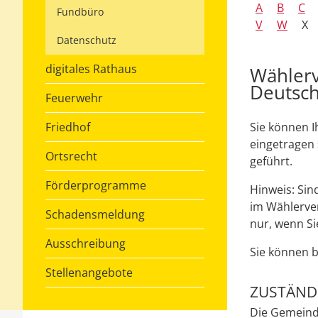
A
B
C
Fundbüro
V
W
X
Datenschutz
digitales Rathaus
Wählerv
Deutsch
Feuerwehr
Friedhof
Sie können I
eingetragen 
Ortsrecht
geführt.
Förderprogramme
Hinweis:
Sind
im Wählerver
Schadensmeldung
nur, wenn Si
Ausschreibung
Sie können b
Stellenangebote
ZUSTÄNDI
Die Gemeind