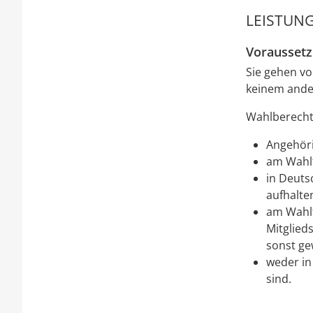
LEISTUNG
Vorausset
Sie gehen v
keinem ander
Wahlberechti
Angehöri
am Wahlt
in Deuts
aufhalte
am Wahlt
Mitglied
sonst ge
weder in
sind.