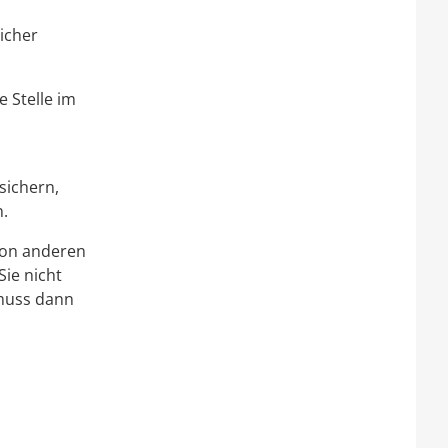
licher
 Stelle im
sichern,
n.
 von anderen
Sie nicht
 muss dann