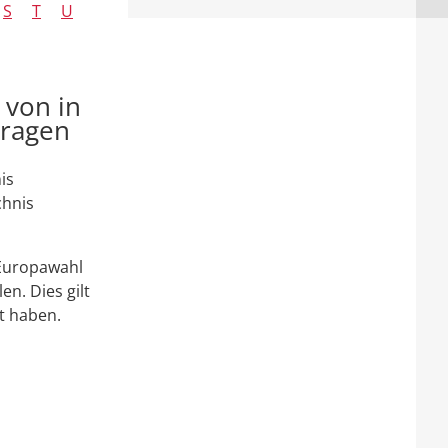
S
T
U
 von in
tragen
is
chnis
 Europawahl
n. Dies gilt
t haben.