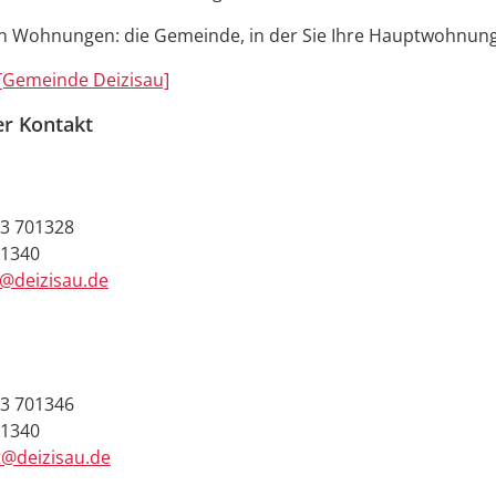
n Wohnungen: die Gemeinde, in der Sie Ihre Hauptwohnun
[Gemeinde Deizisau]
er Kontakt
3 701328
01340
e@deizisau.de
3 701346
01340
t@deizisau.de