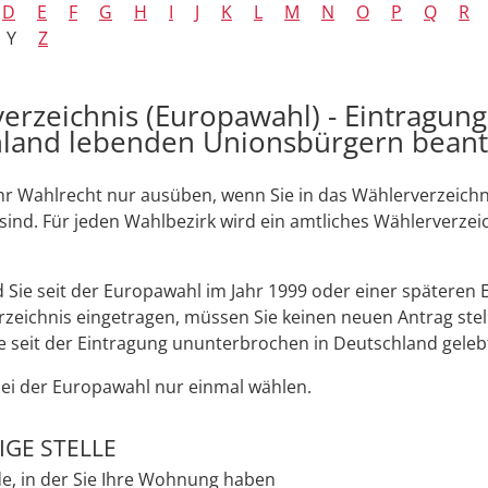
D
E
F
G
H
I
J
K
L
M
N
O
P
Q
R
Y
Z
erzeichnis (Europawahl) - Eintragung
land lebenden Unionsbürgern bean
hr Wahlrecht nur ausüben, wenn Sie in das Wählerverzeichn
sind.
Für jeden Wahlbezirk wird ein amtliches Wählerverzei
 Sie seit der Europawahl im Jahr 1999 oder einer späteren
zeichnis eingetragen, müssen Sie keinen neuen Antrag stelle
e seit der Eintragung ununterbrochen in Deutschland geleb
ei der Europawahl nur einmal wählen.
GE STELLE
e, in der Sie Ihre Wohnung haben