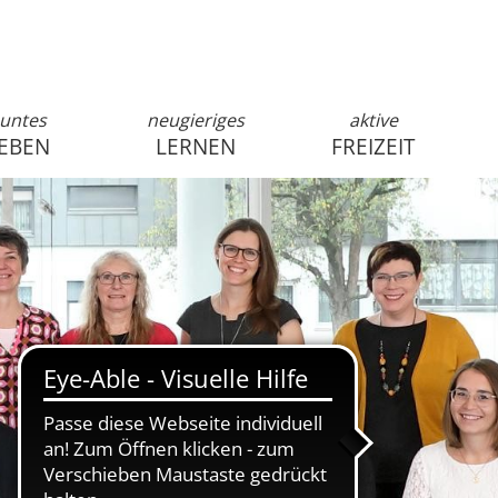
untes
neugieriges
aktive
EBEN
LERNEN
FREIZEIT
anmelden