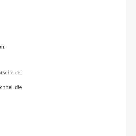
an.
ntscheidet
chnell die