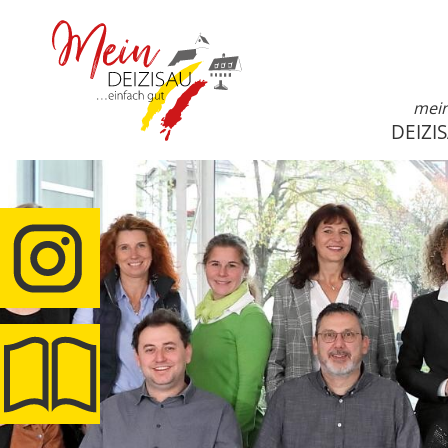
mei
DEIZI