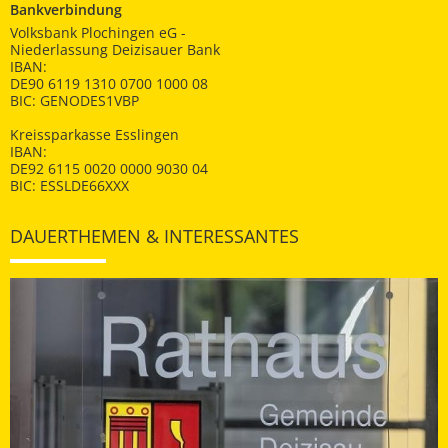
Bankverbindung
Volksbank Plochingen eG -
Niederlassung Deizisauer Bank
IBAN:
DE90 6119 1310 0700 1000 08
BIC: GENODES1VBP
Kreissparkasse Esslingen
IBAN:
DE92 6115 0020 0000 9030 04
BIC: ESSLDE66XXX
DAUERTHEMEN & INTERESSANTES