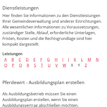
Dienstleistungen
Hier finden Sie Informationen zu den Dienstleistungen
Ihrer Gemeindeverwaltung und anderer Einrichtungen.
Alle wesentlichen Informationen zu Voraussetzungen,
zuständiger Stelle, Ablauf, erforderliche Unterlagen,
Fristen, Kosten und die Rechtsgrundlage sind hier
kompakt dargestellt.
Leistungen
A
B
C
D
E
F
G
H
I
J
K
L
M
N
O
P
Q
R
S
T
U
V
W
X
Y
Z
Pferdewirt - Ausbildungsplan erstellen
Als Ausbildungsbetrieb müssen Sie einen
Ausbildungsplan erstellen, wenn Sie einen
Ausbildungsvertrag abschließen möchten.