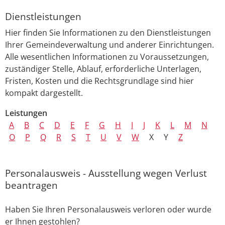
Dienstleistungen
Hier finden Sie Informationen zu den Dienstleistungen
Ihrer Gemeindeverwaltung und anderer Einrichtungen.
Alle wesentlichen Informationen zu Voraussetzungen,
zuständiger Stelle, Ablauf, erforderliche Unterlagen,
Fristen, Kosten und die Rechtsgrundlage sind hier
kompakt dargestellt.
Leistungen
A
B
C
D
E
F
G
H
I
J
K
L
M
N
O
P
Q
R
S
T
U
V
W
X
Y
Z
Personalausweis - Ausstellung wegen Verlust
beantragen
Haben Sie Ihren Personalausweis verloren oder wurde
er Ihnen gestohlen?