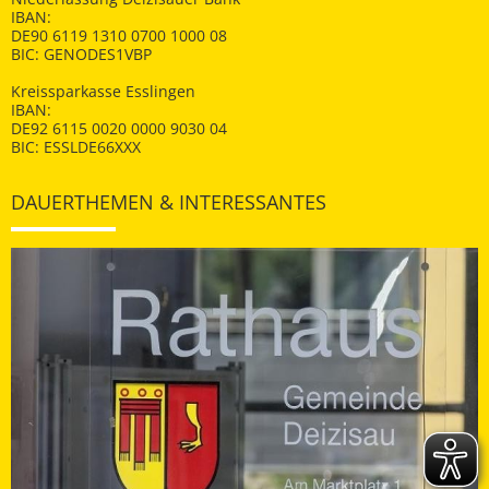
IBAN:
DE90 6119 1310 0700 1000 08
BIC: GENODES1VBP
Kreissparkasse Esslingen
IBAN:
DE92 6115 0020 0000 9030 04
BIC: ESSLDE66XXX
DAUERTHEMEN & INTERESSANTES