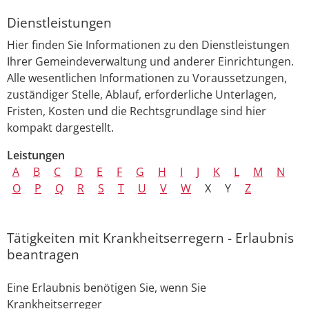
Dienstleistungen
Hier finden Sie Informationen zu den Dienstleistungen
Ihrer Gemeindeverwaltung und anderer Einrichtungen.
Alle wesentlichen Informationen zu Voraussetzungen,
zuständiger Stelle, Ablauf, erforderliche Unterlagen,
Fristen, Kosten und die Rechtsgrundlage sind hier
kompakt dargestellt.
Leistungen
A
B
C
D
E
F
G
H
I
J
K
L
M
N
O
P
Q
R
S
T
U
V
W
X
Y
Z
Tätigkeiten mit Krankheitserregern - Erlaubnis
beantragen
Eine Erlaubnis benötigen Sie, wenn Sie
Krankheitserreger