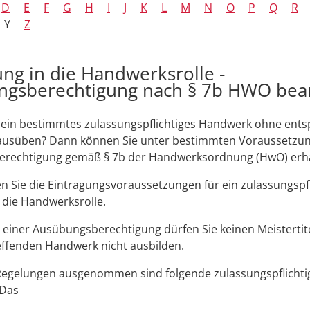
D
E
F
G
H
I
J
K
L
M
N
O
P
Q
R
Y
Z
ung in die Handwerksrolle -
ngsberechtigung nach § 7b HWO bea
 ein bestimmtes zulassungspflichtiges Handwerk ohne ent
l ausüben? Dann können Sie unter bestimmten Voraussetzu
rechtigung gemäß § 7b der Handwerksordnung (HwO) erha
en Sie die Eintragungsvoraussetzungen für ein zulassungspfl
 die Handwerksrolle.
 einer Ausübungsberechtigung dürfen Sie keinen Meistertit
effenden Handwerk nicht ausbilden.
Regelungen ausgenommen sind folgende zulassungspflichti
 Das