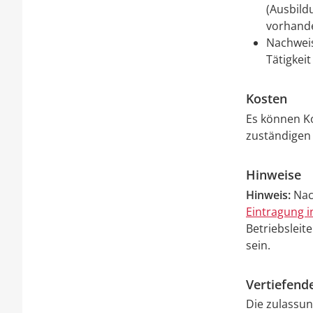
(Ausbild
vorhand
Nachweis
Tätigkeit
Kosten
Es können Ko
zuständige
Hinweise
Hinweis:
Nac
Eintragung i
Betriebsleit
sein.
Vertiefend
Die zulassu