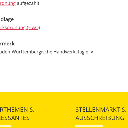
rdnung
aufgezählt.
dlage
erksordnung (HwO)
ermerk
aden-Württembergische Handwerkstag e. V.
RTHEMEN &
STELLENMARKT &
RESSANTES
AUSSCHREIBUNG