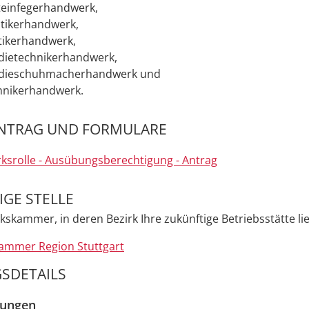
einfegerhandwerk,
tikerhandwerk,
tikerhandwerk,
dietechnikerhandwerk,
dieschuhmacherhandwerk und
hnikerhandwerk.
NTRAG UND FORMULARE
srolle - Ausübungsberechtigung - Antrag
GE STELLE
skammer, in deren Bezirk Ihre zukünftige Betriebsstätte li
mmer Region Stuttgart
SDETAILS
zungen