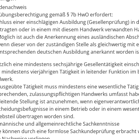
denachweis
übungsberechtigung gemäß § 7b HwO erfordert:
hluss einer einschlägigen Ausbildung (Gesellenprüfung) in
tragten oder in einem mit diesem Handwerk verwandten H
öglich ist auch die Anerkennung eines ausländischen Absc
enn dieser von der zuständigen Stelle als gleichwertig mit 
ntsprechenden deutschen Ausbildung anerkannt worden is
zlich eine mindestens sechsjährige Gesellentätigkeit einsch
 mindestens vierjährigen Tätigkeit in leitender Funktion im
werk.
ausgeübte Tätigkeit muss mindestens eine wesentliche Tätig
prechenden, zulassungspflichtigen Handwerks umfasst hab
 leitende Stellung ist anzunehmen, wenn eigenverantwortlic
cheidungsbefugnisse in einem Betrieb oder in einem wesent
iebsteil übertragen worden sind.
männische und allgemeinrechtliche Sachkenntnisse
e können durch eine formlose Sachkundeprüfung erbracht w
e Nachweise vorliegen.