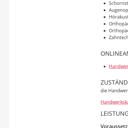
Schornst
Augenop
Hörakus
Orthopä
Orthopä
Zahntec
ONLINEA
Handwerk
ZUSTÄNDI
die Handwerk
Handwerkska
LEISTUNG
Vorausset