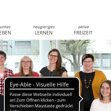
untes
neugieriges
aktive
EBEN
LERNEN
FREIZEIT
anmelden