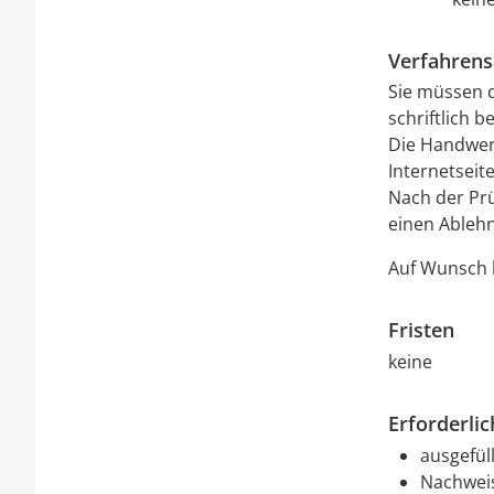
Verfahrens
Sie müssen 
schriftlich 
Die Handwerk
Internetsei
Nach der Prü
einen Ableh
Auf Wunsch 
Fristen
keine
Erforderli
ausgefül
Nachweis