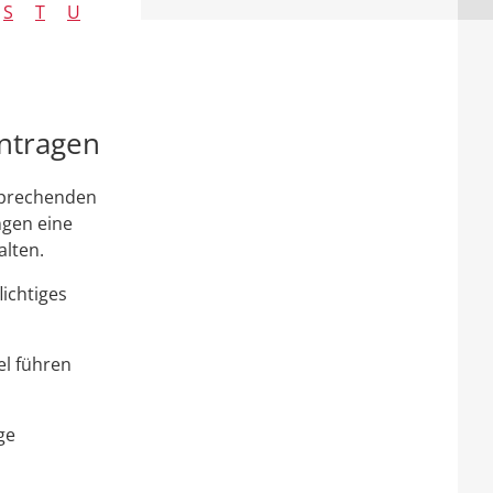
S
T
U
ntragen
sprechenden
ngen eine
lten.
ichtiges
el führen
ge