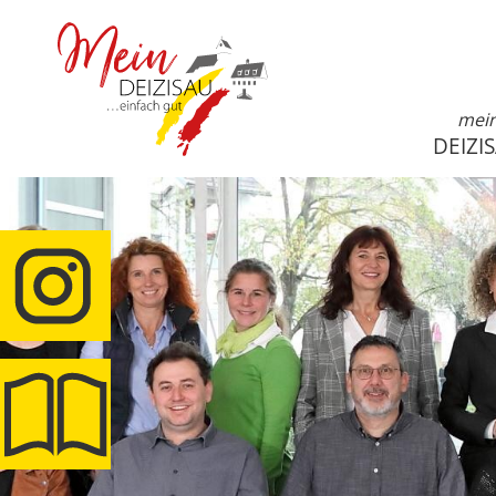
mei
DEIZI