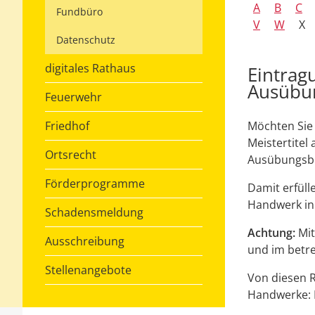
A
B
C
Fundbüro
V
W
X
Datenschutz
digitales Rathaus
Eintrag
Ausübu
Feuerwehr
Friedhof
Möchten Sie
Meistertite
Ortsrecht
Ausübungsbe
Förderprogramme
Damit erfüll
Handwerk in
Schadensmeldung
Achtung:
Mit
Ausschreibung
und im betr
Stellenangebote
Von diesen 
Handwerke: