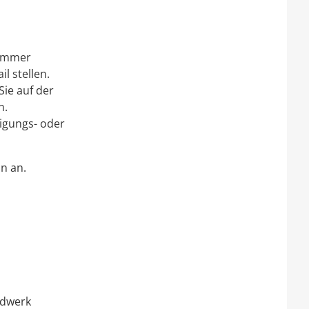
kammer
l stellen.
ie auf der
n.
igungs- oder
n an.
ndwerk