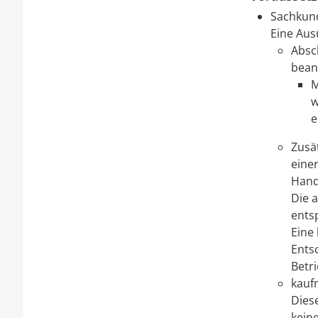
Sachkun
Eine Aus
Absc
bean
M
w
e
Zusät
einer
Hand
Die 
ents
Eine
Ents
Betr
kauf
Dies
kein