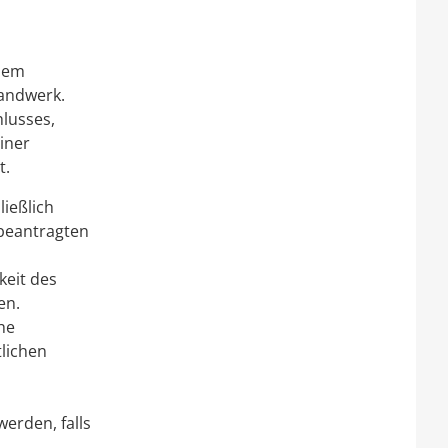
 dem
andwerk.
hlusses,
einer
t.
ließlich
 beantragten
keit des
en.
he
lichen
erden, falls