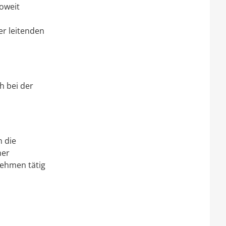
soweit
r leitenden
h bei der
 die
her
nehmen tätig