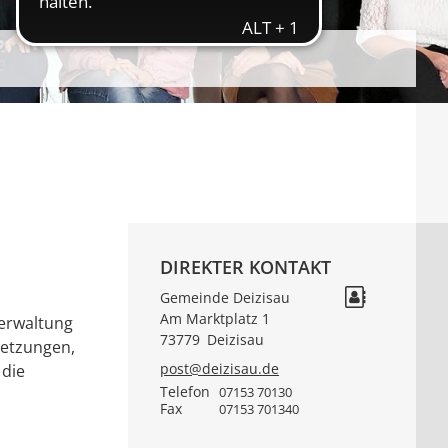
DIREKTER KONTAKT
Gemeinde Deizisau
Am Marktplatz 1
verwaltung
73779
Deizisau
setzungen,
post@deizisau.de
 die
Telefon
07153 70130
Fax
07153 701340