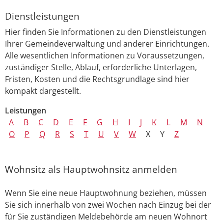
Dienstleistungen
Hier finden Sie Informationen zu den Dienstleistungen
Ihrer Gemeindeverwaltung und anderer Einrichtungen.
Alle wesentlichen Informationen zu Voraussetzungen,
zuständiger Stelle, Ablauf, erforderliche Unterlagen,
Fristen, Kosten und die Rechtsgrundlage sind hier
kompakt dargestellt.
Leistungen
A
B
C
D
E
F
G
H
I
J
K
L
M
N
O
P
Q
R
S
T
U
V
W
X
Y
Z
Wohnsitz als Hauptwohnsitz anmelden
Wenn Sie eine neue Hauptwohnung beziehen, müssen
Sie sich innerhalb von zwei Wochen nach Einzug bei der
für Sie zuständigen Meldebehörde am neuen Wohnort